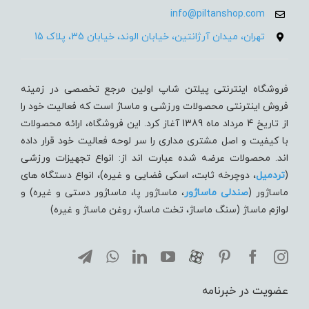
info@piltanshop.com
تهران، میدان آرژانتین، خیابان الوند، خیابان 35، پلاک 15
فروشگاه اینترنتی پیلتن شاپ اولین مرجع تخصصی در زمینه
فروش اینترنتی محصولات ورزشی و ماساژ است که فعالیت خود را
از تاریخ 4 مرداد ماه 1389 آغاز کرد. این فروشگاه، ارائه محصولات
با کیفیت و اصل مشتری مداری را سر لوحه فعالیت خود قرار داده
اند. محصولات عرضه شده عبارت اند از: انواع تجهیزات ورزشی
(
تردميل
، دوچرخه ثابت، اسکی فضایی و غیره)، انواع دستگاه های
ماساژور (
صندلی ماساژور
، ماساژور پا، ماساژور دستی و غیره) و
لوازم ماساژ (سنگ ماساژ، تخت ماساژ، روغن ماساژ و غیره)
عضویت در خبرنامه