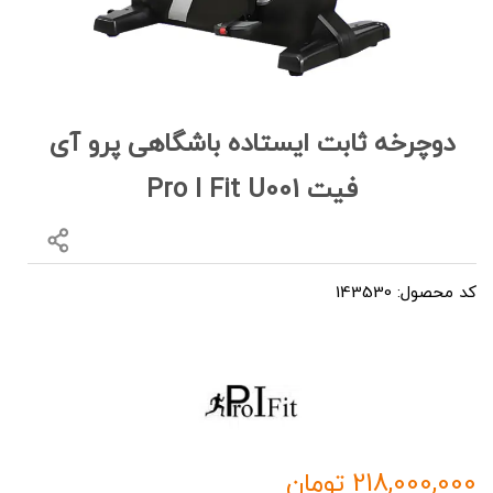
دوچرخه ثابت ایستاده باشگاهی پرو آی
فیت Pro I Fit U001
کد محصول: 143530
218,000,000
تومان