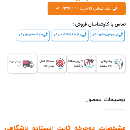
یک تماس تا خرید 93111030-021
تماس با کارشناسان فروش :
09016036467
09034448548
09212353058
توضیحات محصول
مشخصات دوچرخه ثابت ایستاده باشگاهی