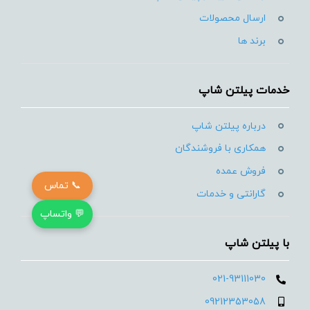
ارسال محصولات
برند ها
خدمات پیلتن شاپ
درباره پیلتن شاپ
همکاری با فروشندگان
فروش عمده
📞 تماس
گارانتی و خدمات
💬 واتساپ
با پیلتن شاپ
021-93111030
09212353058