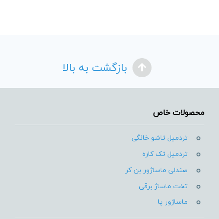
بازگشت به بالا
محصولات خاص
تردمیل تاشو خانگی
تردمیل تک کاره
صندلی ماساژور بن کر
تخت ماساژ برقی
ماساژور پا