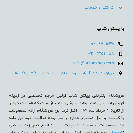
گارانتی و خدمات
با پیلتن شاپ
021-93111030
09212353058
info@piltanshop.com
تهران، میدان آرژانتین، خیابان الوند، خیابان 35، پلاک 15
فروشگاه اینترنتی پیلتن شاپ اولین مرجع تخصصی در زمینه
فروش اینترنتی محصولات ورزشی و ماساژ است که فعالیت خود را
از تاریخ 4 مرداد ماه 1389 آغاز کرد. این فروشگاه، ارائه محصولات
با کیفیت و اصل مشتری مداری را سر لوحه فعالیت خود قرار داده
اند. محصولات عرضه شده عبارت اند از: انواع تجهیزات ورزشی
(
تردميل
، دوچرخه ثابت، اسکی فضایی و غیره)، انواع دستگاه های