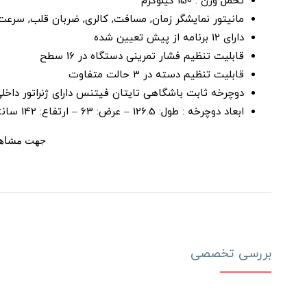
تحمل وزن : 150 کیلوگرم
مانیتور نمایشگر زمان, مسافت, کالری, ضربان قلب, سرعت و 
دارای 12 برنامه از پیش تعیین شده
قابلیت تنظیم فشار تمرینی دستگاه در 16 سطح
قابلیت تنظیم دسته در 3 حالت متفاوت
دوچرخه ثابت باشگاهی تایتان فیتنس دارای ژنراتور داخلی
ابعاد دوچرخه : طول: 126.5 – عرض: 63 – ارتفاع: 142 سانتی متر
جهت مشاهد
بررسی تخصصی