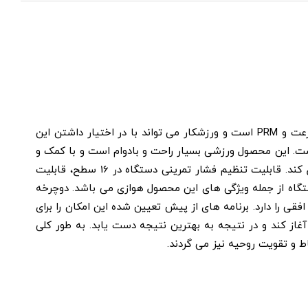
دوچرخه ثابت باشگاهی تایتان فیتنس Titan Fitness A 1100 دارای نمایشگری با قابلیت نمایش زمان, مسافت, کالری, ضربان قلب, سرعت و PRM است و ورزشکار می تواند با در اختیار داشتن این
تخاب کرده و اجرا کند. ابعاد این دستگاه هوازی به طول: 126.5 عرض: 63 و ارتفاع: 142 سانتی متر است. این محصول ورزشی بسیار راحت و بادوام است و با کمک و
استفاده از آن می توانید تاثیرات خوبی را روی اندام خود بگذارید. این دستگاه ورزشی می تواند تا وزن 150 کیلوگرم را به راحتی تحمل کند. قابلیت تنظیم فشار تمرینی دستگاه در 16 سطح، قابلیت
ای تولید برق دستگاه از جمله ویژگی های این محصول هوازی می باشد. دوچرخه
م به صورت عمودی و افقی را دارد. برنامه های از پیش تعیین شده این امکان را برای
غاز کند و در نتیجه به بهترین نتیجه دست یابد. به طور کلی
و تقویت روحیه نیز می گردند.