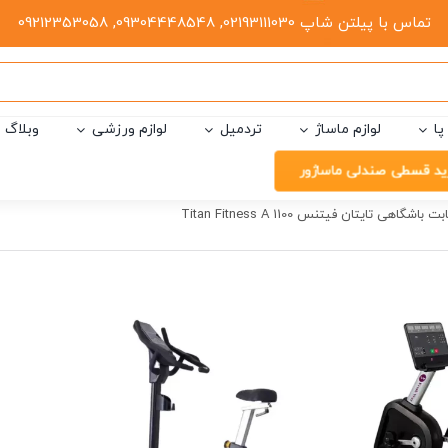
تماس با پیلتن شاپ 02193111030, 09304448548, 09212353058
پا
لوازم ماساژ
تردمیل
لوازم ورزشی
وبلاگ
ید قسطی صندلی ماساژور
اشگاهی تایتان فیتنس Titan Fitness A 1100