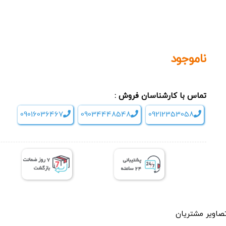
ناموجود
تماس با کارشناسان فروش :
09016036467
09034448548
09212353058
صاویر مشتریان