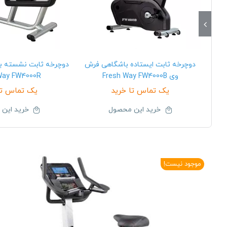
دوچرخه ثابت ایستاده باشگاهی فرش
دوچرخه ثابت نشسته ب
وی Fresh Way FW4000B
Way FW4000R
یک تماس تا خرید
یک تماس تا
خرید این محصول
خرید این
موجود نیست!