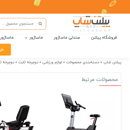
Ski
t
conten
جستجو
برای:
فروشگاه پیلتن
صندلی ماساژور
ماساژور
ماساژور 
خر
پیلتن شاپ
»
دسته‌بندی محصولات
»
لوازم ورزشی
»
دوچرخه ثابت
»
دوچرخه ثابت ب
محصولات مرتبط