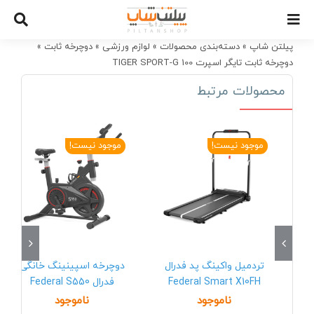
Ski
t
conten
پیلتن شاپ
»
دسته‌بندی محصولات
»
لوازم ورزشی
»
دوچرخه ثابت
»
دوچرخه ثابت تایگر اسپرت TIGER SPORT-G 100
محصولات مرتبط
موجود نیست!
موجود نیست!
تردمیل واکینگ پد فدرال
دوچرخه اسپینینگ خانگی
Federal Smart X10FH
فدرال Federal S550
ناموجود
ناموجود