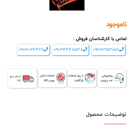
ناموجود
تماس با کارشناسان فروش :
09016036467
09034448548
09212353058
توضیحات محصول