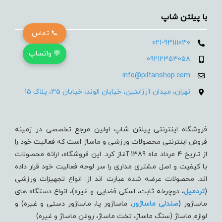
با پیلتن شاپ
📞 تماس
021-93111030
💬 واتساپ
09212353058
info@piltanshop.com
تهران، میدان آرژانتین، خیابان الوند، خیابان 35، پلاک 15
فروشگاه اینترنتی پیلتن شاپ اولین مرجع تخصصی در زمینه
فروش اینترنتی محصولات ورزشی و ماساژ است که فعالیت خود را
از تاریخ 4 مرداد ماه 1389 آغاز کرد. این فروشگاه، ارائه محصولات
با کیفیت و اصل مشتری مداری را سر لوحه فعالیت خود قرار داده
اند. محصولات عرضه شده عبارت اند از: انواع تجهیزات ورزشی
(
تردميل
، دوچرخه ثابت، اسکی فضایی و غیره)، انواع دستگاه های
ماساژور (
صندلی ماساژور
، ماساژور پا، ماساژور دستی و غیره) و
لوازم ماساژ (سنگ ماساژ، تخت ماساژ، روغن ماساژ و غیره)