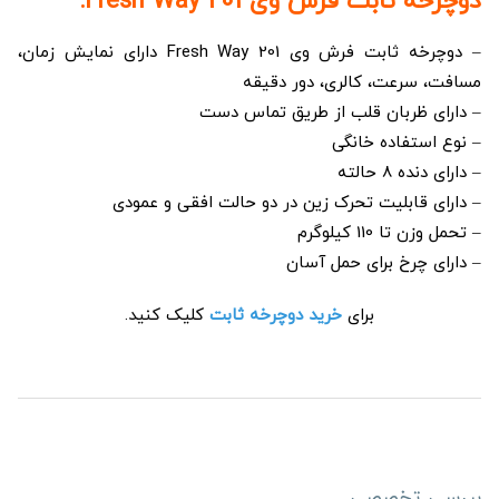
دوچرخه ثابت فرش وی Fresh Way 201:
– دوچرخه ثابت فرش وی Fresh Way 201 دارای نمایش زمان،
مسافت، سرعت، کالری، دور دقیقه
– دارای ظربان قلب از طریق تماس دست
– نوع استفاده خانگی
– دارای دنده 8 حالته
– دارای قابلیت تحرک زین در دو حالت افقی و عمودی
– تحمل وزن تا 110 کیلوگرم
– دارای چرخ برای حمل آسان
برای
خرید دوچرخه ثابت
کلیک کنید.
بررسی تخصصی