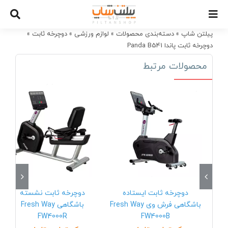
Ski
t
conten
پیلتن شاپ
»
دسته‌بندی محصولات
»
لوازم ورزشی
»
دوچرخه ثابت
»
دوچرخه ثابت پاندا Panda B541
محصولات مرتبط
دوچرخه ثابت ایستاده
دوچرخه ثابت نشسته
باشگاهی فرش وی Fresh Way
باشگاهی Fresh Way
FW4000R
FW4000B