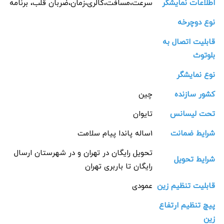
اطلاعات نمایشگر
سرعت،مسافت،کالری،زمان،ضربان قلب، برنامه
نوع دوچرخه
قابلیت اتصال به
بلوتوث
نوع نمایشگر
کشور سازنده
چین
تحت لیسانس
تایوان
شرایط ضمانت
1ساله پاندا پیام سلامت
تحویل رایگان در تهران و در شهرستان ارسال
شرایط تحویل
رایگان تا باربری تهران
قابلیت تنظیم زین
عمودی
پیچ تنظیم ارتفاع
زین