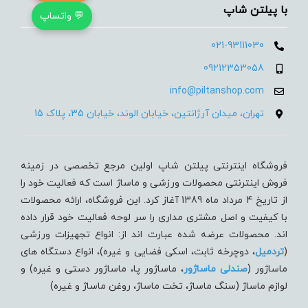
با پیلتن شاپ
💬 واتساپ
021-93111030
09212353058
info@piltanshop.com
تهران، میدان آرژانتین، خیابان الوند، خیابان 35، پلاک 15
فروشگاه اینترنتی پیلتن شاپ اولین مرجع تخصصی در زمینه
فروش اینترنتی محصولات ورزشی و ماساژ است که فعالیت خود را
از تاریخ 4 مرداد ماه 1389 آغاز کرد. این فروشگاه، ارائه محصولات
با کیفیت و اصل مشتری مداری را سر لوحه فعالیت خود قرار داده
اند. محصولات عرضه شده عبارت اند از: انواع تجهیزات ورزشی
(
تردميل
، دوچرخه ثابت، اسکی فضایی و غیره)، انواع دستگاه های
ماساژور (
صندلی ماساژور
، ماساژور پا، ماساژور دستی و غیره) و
لوازم ماساژ (سنگ ماساژ، تخت ماساژ، روغن ماساژ و غیره)