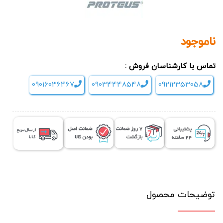
ناموجود
تماس با کارشناسان فروش :
09016036467
09034448548
09212353058
توضیحات محصول