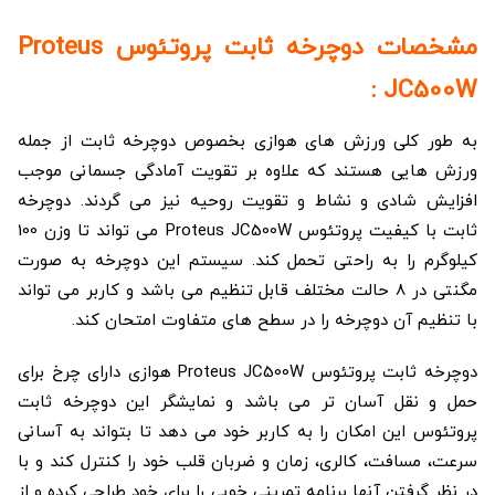
مشخصات دوچرخه ثابت پروتئوس Proteus
JC500W :
به طور کلی ورزش های هوازی بخصوص دوچرخه ثابت از جمله
ورزش هایی هستند که علاوه بر تقویت آمادگی جسمانی موجب
افزایش شادی و نشاط و تقویت روحیه نیز می گردند. دوچرخه
ثابت با کیفیت پروتئوس Proteus JC500W می تواند تا وزن 100
کیلوگرم را به راحتی تحمل کند. سیستم این دوچرخه به صورت
مگنتی در 8 حالت مختلف قابل تنظیم می باشد و کاربر می تواند
با تنظیم آن دوچرخه را در سطح های متفاوت امتحان کند.
دوچرخه ثابت پروتئوس Proteus JC500W هوازی دارای چرخ برای
حمل و نقل آسان تر می باشد و نمایشگر این دوچرخه ثابت
پروتئوس این امکان را به کاربر خود می دهد تا بتواند به آسانی
سرعت، مسافت، کالری، زمان و ضربان قلب خود را کنترل کند و با
در نظر گرفتن آنها برنامه تمرینی خوبی را برای خود طراحی کرده و از