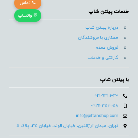
📞 تماس
خدمات پیلتن شاپ
💬 واتساپ
درباره پیلتن شاپ
همکاری با فروشندگان
فروش عمده
گارانتی و خدمات
با پیلتن شاپ
021-93111030
09212353058
info@piltanshop.com
تهران، میدان آرژانتین، خیابان الوند، خیابان 35، پلاک 15