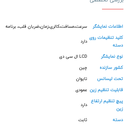
بررسی تخصصی
اطلاعات نمایشگر
سرعت،مسافت،کالری،زمان،ضربان قلب، برنامه
کلید تنظیمات روی
دارد
دسته
نوع نمایشگر
LCD ال سی دی
کشور سازنده
چین
تحت لیسانس
تایوان
قابلیت تنظیم زین
عمودی
پیچ تنظیم ارتفاع
دارد
زین
دسته
ثابت