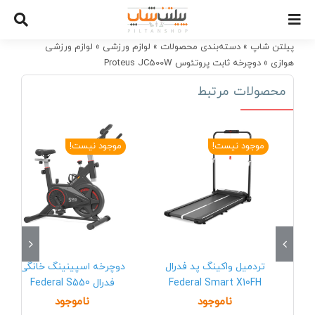
Ski
t
conten
پیلتن شاپ
»
دسته‌بندی محصولات
»
لوازم ورزشی
»
لوازم ورزشی
هوازی
»
دوچرخه ثابت پروتئوس Proteus JC500W
محصولات مرتبط
موجود نیست!
موجود نیست!
تردمیل واکینگ پد فدرال
دوچرخه اسپینینگ خانگی
Federal Smart X10FH
فدرال Federal S550
ناموجود
ناموجود