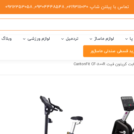
تماس با پیلتن شاپ 02193111030, 09304448548, 09212353058
پا
لوازم ماساژ
تردمیل
لوازم ورزشی
وبلاگ
ید قسطی صندلی ماساژور
یتون فیت CaritonFit CF-800R