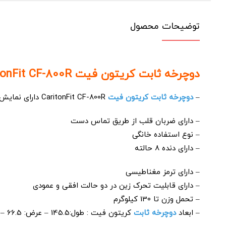
توضیحات محصول
دوچرخه ثابت کریتون فیت CaritonFit CF-800R:
–
دوچرخه ثابت کریتون فیت
CaritonFit CF-800R دارای نمایش سرعت، زمان،شیب، مسافت،ضربان قلب و کالری
– دارای ضربان قلب از طریق تماس دست
– نوع استفاده خانگی
– دارای دنده 8 حالته
– دارای ترمز مغناطیسی
– دارای قابلیت تحرک زین در دو حالت افقی و عمودی
– تحمل وزن تا 130 کیلوگرم
– ابعاد
دوچرخه ثابت
کریتون فیت : طول:145.5 – عرض: 66.5 – ارتفاع:113.5 سانتی متر