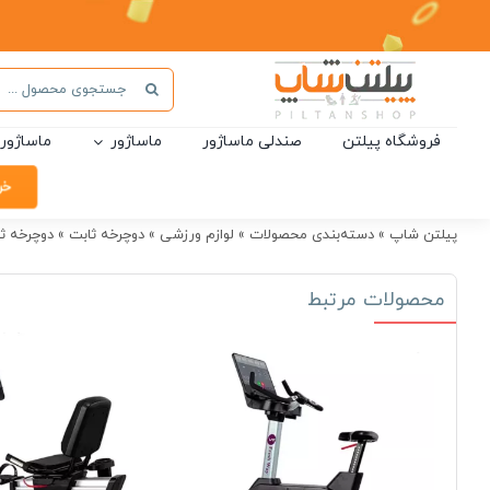
Ski
t
conten
جستجو
برای:
فروشگاه پیلتن
صندلی ماساژور
ماساژور
ماساژور 
خر
پیلتن شاپ
»
دسته‌بندی محصولات
»
لوازم ورزشی
»
دوچرخه ثابت
»
دوچرخه ثابت کر
محصولات مرتبط