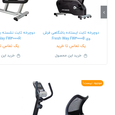
دوچرخه ثابت ایستاده باشگاهی فرش
دوچرخه ثابت نشسته ب
وی Fresh Way FW4000B
Way FW4000R
یک تماس تا خرید
یک تماس تا
خرید این محصول
خرید این
موجود نیست!