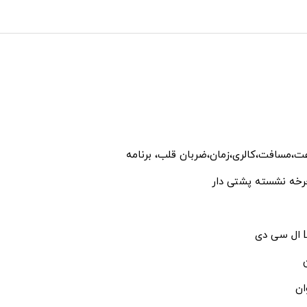
ت،مسافت،کالری،زمان،ضربان قلب، برنامه
رخه نشسته پشتی دار
دی
ان