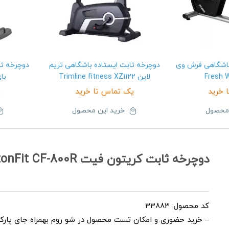
اشگاهی فرش وی
دوچرخه ثابت ایستاده باشگاهی تریم
دوچرخه ثا
Fresh 
لاین Trimline fitness XZ1122
بای 012GB2
 خرید
یک تماس تا خرید
ی
 محصول
خرید این محصول
دوچرخه ثابت کریتون فیت CaritonFit CF-800R
کد محصول: 33883
– خرید حضوری و امکان تست محصول در شو روم بهمراه جای پارکی