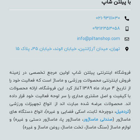
با پیلتن شاپ
021-93111030
09212353058
info@piltanshop.com
تهران، میدان آرژانتین، خیابان الوند، خیابان 35، پلاک 15
فروشگاه اینترنتی پیلتن شاپ اولین مرجع تخصصی در زمینه
فروش اینترنتی محصولات ورزشی و ماساژ است که فعالیت خود را
از تاریخ 4 مرداد ماه 1389 آغاز کرد. این فروشگاه، ارائه محصولات
با کیفیت و اصل مشتری مداری را سر لوحه فعالیت خود قرار داده
اند. محصولات عرضه شده عبارت اند از: انواع تجهیزات ورزشی
(
تردميل
، دوچرخه ثابت، اسکی فضایی و غیره)، انواع دستگاه های
ماساژور (
صندلی ماساژور
، ماساژور پا، ماساژور دستی و غیره) و
لوازم ماساژ (سنگ ماساژ، تخت ماساژ، روغن ماساژ و غیره)