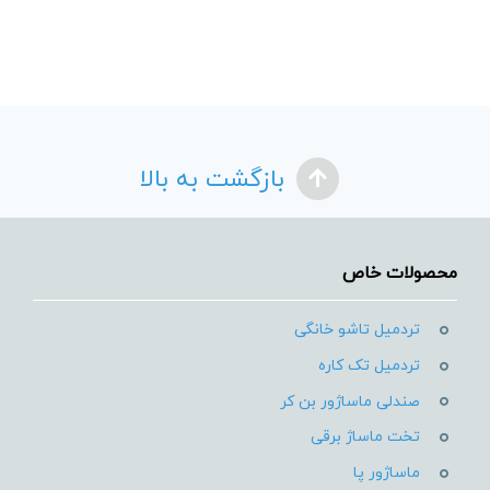
بازگشت به بالا
محصولات خاص
تردمیل تاشو خانگی
تردمیل تک کاره
صندلی ماساژور بن کر
تخت ماساژ برقی
ماساژور پا