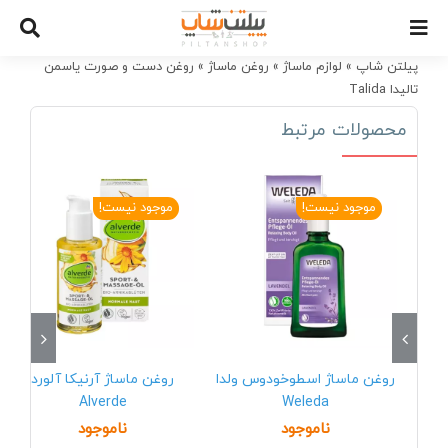
Ski
t
conten
پیلتن شاپ
»
لوازم ماساژ
»
روغن ماساژ
»
روغن دست و صورت یاسمن
تالیدا Talida
محصولات مرتبط
موجود نیست!
موجود نیست!
روغن ماساژ اسطوخودوس ولدا
روغن ماساژ آرنیکا آلورد
Alverde
Weleda
ناموجود
ناموجود