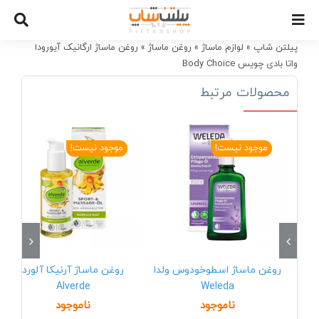
Ski
t
conten
پیلتن شاپ
»
لوازم ماساژ
»
روغن ماساژ
»
روغن ماساژ ارگانیک آیورودا
واتا بادی چویس Body Choice
محصولات مرتبط
موجود نیست!
موجود نیست!
روغن ماساژ اسطوخودوس ولدا
روغن ماساژ آرنیکا آلورد
Alverde
Weleda
ناموجود
ناموجود