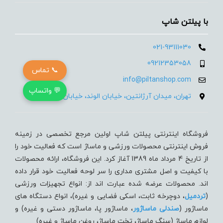
با پیلتن شاپ
021-93111030
09212353058
📞 تماس
info@piltanshop.com
💬 واتساپ
تهران، میدان آرژانتین، خیابان الوند، خیابان 35، پلاک 15
فروشگاه اینترنتی پیلتن شاپ اولین مرجع تخصصی در زمینه
فروش اینترنتی محصولات ورزشی و ماساژ است که فعالیت خود را
از تاریخ 4 مرداد ماه 1389 آغاز کرد. این فروشگاه، ارائه محصولات
با کیفیت و اصل مشتری مداری را سر لوحه فعالیت خود قرار داده
اند. محصولات عرضه شده عبارت اند از: انواع تجهیزات ورزشی
(
تردميل
، دوچرخه ثابت، اسکی فضایی و غیره)، انواع دستگاه های
ماساژور (
صندلی ماساژور
، ماساژور پا، ماساژور دستی و غیره) و
لوازم ماساژ (سنگ ماساژ، تخت ماساژ، روغن ماساژ و غیره)