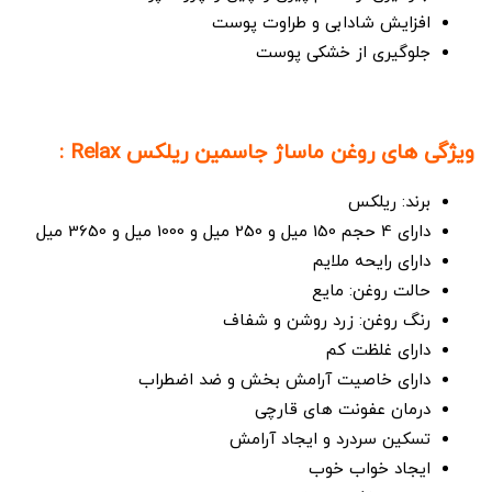
افزایش شادابی و طراوت پوست
جلوگیری از خشکی پوست
ویژگی های روغن ماساژ جاسمین ریلکس Relax :
برند: ریلکس
دارای 4 حجم 150 میل و 250 میل و 1000 میل و 3650 میل
دارای رایحه ملایم
حالت روغن: مایع
رنگ روغن: زرد روشن و شفاف
دارای غلظت کم
دارای خاصیت آرامش بخش و ضد اضطراب
درمان عفونت های قارچی
تسکین سردرد و ایجاد آرامش
ایجاد خواب خوب