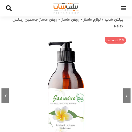
Ski
t
conten
پیلتن شاپ
»
لوازم ماساژ
»
روغن ماساژ
»
روغن ماساژ جاسمین ریلکس
Relax
4% تخفیف