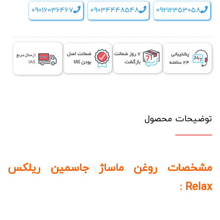
09016036467
09034448548
09212353058
Relax
عدد
توضیحات محصول
مشخصات روغن ماساژ جاسمین ریلکس
Relax :