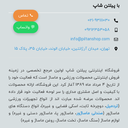
با پیلتن شاپ
📞 تماس
021-93111030
💬 واتساپ
09212353058
info@piltanshop.com
تهران، میدان آرژانتین، خیابان الوند، خیابان 35، پلاک 15
فروشگاه اینترنتی پیلتن شاپ اولین مرجع تخصصی در زمینه
فروش اینترنتی محصولات ورزشی و ماساژ است که فعالیت خود را
از تاریخ 4 مرداد ماه 1389 آغاز کرد. این فروشگاه، ارائه محصولات
با کیفیت و اصل مشتری مداری را سر لوحه فعالیت خود قرار داده
اند. محصولات عرضه شده عبارت اند از: انواع تجهیزات ورزشی
(
تردميل
، دوچرخه ثابت، اسکی فضایی و غیره)، انواع دستگاه های
ماساژور (
صندلی ماساژور
، ماساژور پا، ماساژور دستی و غیره) و
لوازم ماساژ (سنگ ماساژ، تخت ماساژ، روغن ماساژ و غیره)