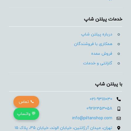
خدمات پیلتن شاپ
درباره پیلتن شاپ
همکاری با فروشندگان
فروش عمده
گارانتی و خدمات
با پیلتن شاپ
021-93111030
📞 تماس
09212353058
💬 واتساپ
info@piltanshop.com
تهران، میدان آرژانتین، خیابان الوند، خیابان 35، پلاک 15