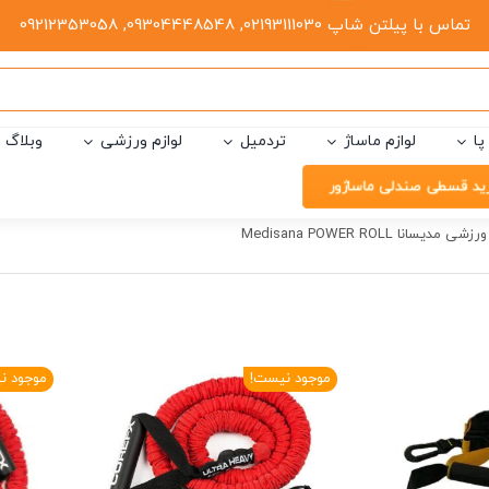
تماس با پیلتن شاپ 02193111030, 09304448548, 09212353058
پا
لوازم ماساژ
تردمیل
لوازم ورزشی
وبلاگ
ید قسطی صندلی ماساژور
ی مدیسانا Medisana POWER ROLL
موجود نیست!
موجود ن