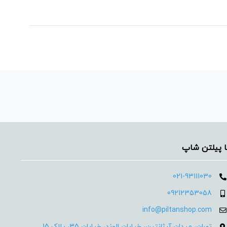
ا پیلتن شاپ
021-93111030
09212353058
info@piltanshop.com
تهران، میدان آرژانتین، خیابان الوند، خیابان 35، پلاک 15