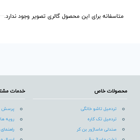
متاسفانه برای این محصول گالری تصویر وجود ندارد.
محصولات خاص
خدمات مشتر
تردمیل تاشو خانگی
پرسش ه
تردمیل تک کاره
رویه های
صندلی ماساژور بن کر
راهنمای 
تخت ماساژ برقی
ارسال م