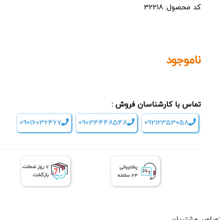
کد محصول: 32218
ناموجود
تماس با کارشناسان فروش :
09016036467
09034448548
09212353058
صاویر مشتریان