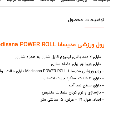
توضیحات محصول
رول ورزشی مدیسانا Medisana POWER ROLL :
– دارای 2 عدد باتری لیتیوم قابل شارژ به همراه شارژر
– دارای ویبراتور برای عضله سازی
– رول ورزشی مدیسانا Medisana POWER ROLL دارای حالت توقف بعد از 10 دقیقه اجرا
– دارای 4 شدت عملکرد جهت انتخاب
– دارای سطح ضد آب
– بازسازی و نرم کردن عضلات منقبض
– ابعاد: طول: 31 – عرض: 15 سانتی متر