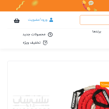
ورود/عضویت
برندها
محصولات جدید
تخفیف ویژه
یست!