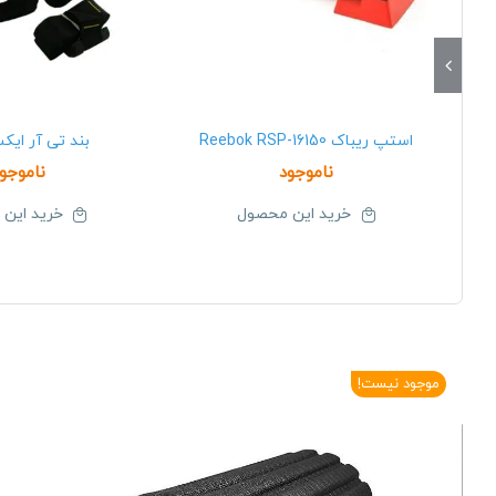
استپ ریباک Reebok RSP-16150
بند تی آر ایکس 0
ناموجود
ناموجو
خرید این محصول
خرید این
موجود نیست!