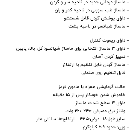
– ماساژ درمانی جدید در ناحیه سر و گردن
– ماساژ طب سوزنی در ناحیه کمر و ران
– دارای پوشش گردن قابل شستشو
– ماساژ شیاتسو در ناحیه پشت
– دارای ریموت کنترل
– دارای 3 ماساژ انتخابی برای ماساژ شیاتسو: کل، بالا، پایین
– تمییز کردن آسان
– ماساژ گردن قابل تنظیم با ارتفاع
– قابل تنظیم روی صندلی
– حالت گرمایشی همراه با مادون قرمز
– خاموش شدن خودکار پس از 15 دقیقه
– دارای 3 سطح شدت ماساژ
– ولتاژ برق مصرفی :240-220 وات
– سایز:طول:18- عرض:42.5 – ارتفاع:110 سانتی متر
– وزن: حدود 5.9 کیلوگرم