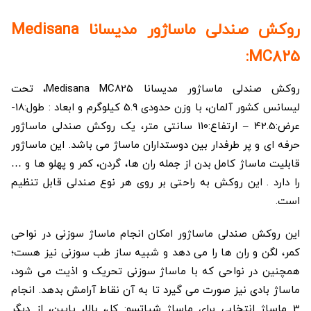
روکش صندلی ماساژور مدیسانا Medisana
MC825:
روکش صندلی ماساژور مدیسانا Medisana MC825، تحت
لیسانس کشور آلمان، با وزن حدودی 5.9 کیلوگرم و ابعاد : طول:18-
عرض:42.5 – ارتفاع:110 سانتی متر، یک روکش صندلی ماساژور
حرفه ای و پر طرفدار بین دوستداران ماساژ می باشد. این ماساژور
قابلیت ماساژ کامل بدن از جمله ران ها، گردن، کمر و پهلو ها و …
را دارد . این روکش به راحتی بر روی هر نوع صندلی قابل تنظیم
است.
این روکش صندلی ماساژور امکان انجام ماساژ سوزنی در نواحی
کمر، لگن و ران ها را می دهد و شبیه ساز طب سوزنی نیز هست؛
همچنین در نواحی که با ماساژ سوزنی تحریک و اذیت می شود،
ماساژ بادی نیز صورت می گیرد تا به آن نقاط آرامش بدهد. انجام
3 ماساژ انتخابی برای ماساژ شیاتسو: کل، بالا، پایین، از دیگر