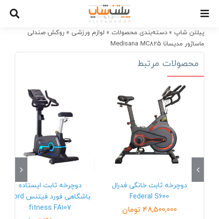
Ski
t
conten
پیلتن شاپ
»
دسته‌بندی محصولات
»
لوازم ورزشی
»
روکش صندلی
ماساژور مدیسانا Medisana MC825
محصولات مرتبط
دوچرخه ثابت خانگی فدرال
دوچرخه ثابت ایستاده
Federal S600
باشگاهی فورد فیتنس Ford
fitness FA107
48,500,000
تومان