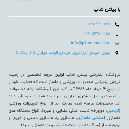
با پیلتن شاپ
021-93111030
09212353058
info@piltanshop.com
تهران، میدان آرژانتین، خیابان الوند، خیابان 35، پلاک 15
فروشگاه اینترنتی پیلتن شاپ اولین مرجع تخصصی در زمینه
فروش اینترنتی محصولات ورزشی و ماساژ است که فعالیت خود را
از تاریخ 4 مرداد ماه 1389 آغاز کرد. این فروشگاه، ارائه محصولات
با کیفیت و اصل مشتری مداری را سر لوحه فعالیت خود قرار داده
اند. محصولات عرضه شده عبارت اند از: انواع تجهیزات ورزشی
(
تردميل
، دوچرخه ثابت، اسکی فضایی و غیره)، انواع دستگاه های
ماساژور (
صندلی ماساژور
، ماساژور پا، ماساژور دستی و غیره) و
لوازم ماساژ (سنگ ماساژ، تخت ماساژ، روغن ماساژ و غیره)