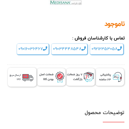
ناموجود
تماس با کارشناسان فروش :
09016036467
09034448548
09212353058
توضیحات محصول