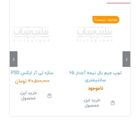
موجود نیست!
توپ جیم بال نیمه آجدار 65
سازه تی آر ایکس PSD
سانتیمتری
40,500,000
تومان
ناموجود
خرید این
محصول
خرید این
محصول