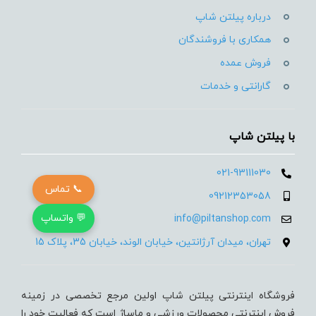
درباره پیلتن شاپ
همکاری با فروشندگان
فروش عمده
گارانتی و خدمات
با پیلتن شاپ
021-93111030
📞 تماس
09212353058
💬 واتساپ
info@piltanshop.com
تهران، میدان آرژانتین، خیابان الوند، خیابان 35، پلاک 15
فروشگاه اینترنتی پیلتن شاپ اولین مرجع تخصصی در زمینه
فروش اینترنتی محصولات ورزشی و ماساژ است که فعالیت خود را