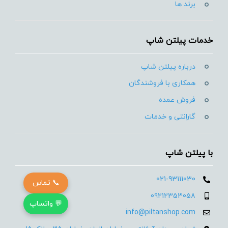
برند ها
خدمات پیلتن شاپ
درباره پیلتن شاپ
همکاری با فروشندگان
فروش عمده
گارانتی و خدمات
با پیلتن شاپ
021-93111030
📞 تماس
09212353058
💬 واتساپ
info@piltanshop.com