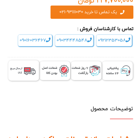
227,700,000
تومان
یک تماس تا خرید 93111030-021
تماس با کارشناسان فروش :
09016036467
09034448548
09212353058
توضیحات محصول