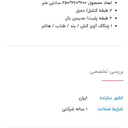
ابعاد محصول: 600*260*250 سانتی متر
2 طبقه کتلبل/ دمبل
2 طبقه پلیت/ مدیسن بال
1 چنگک آویز کش / بند / طناب / هالتر
بررسی تخصصی
کشور سازنده
ایران
شرایط ضمانت
1 ساله شرکتی