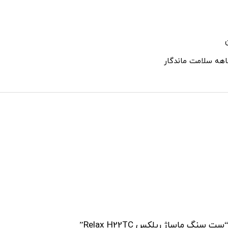
 ماساژ ریلکس Relax H22TC”