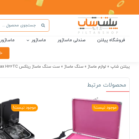
Ski
t
conten
جستجو
برای:
فروشگاه پیلتن
صندلی ماساژور
ماساژور
ماساژور 
خر
پیلتن شاپ
»
لوازم ماساژ
»
سنگ ماساژ
»
ست سنگ ماساژ ریلکس Relax H22TC
محصولات مرتبط
موجود نیست!
موجود نیست!