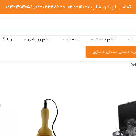
تماس با پیلتن شاپ 02193111030, 09304448548, 09212353058
پا
لوازم ماساژ
تردمیل
لوازم ورزشی
وبلاگ
ید قسطی صندلی ماساژور