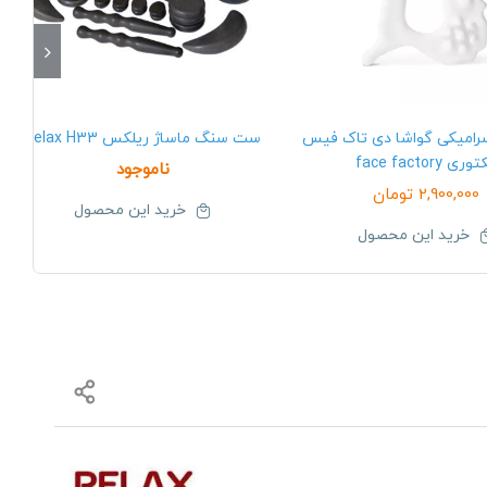
رامیکی گواشا دی تاک فیس
ست سنگ ماساژ ریلکس Relax H33
ری face factory
ناموجود
2,900,000
تومان
خرید این محصول
خرید این محصول