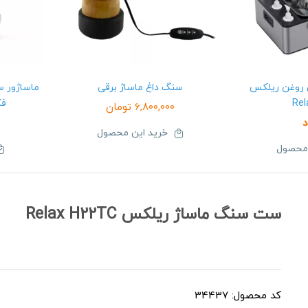
 روغن ریلکس
سنگ داغ ماساژ برقی
ماساژور س
Rel
فکتو
6,800,000
تومان
د
خرید این محصول
 محصول
ست سنگ ماساژ ریلکس Relax H22TC
کد محصول: 34437