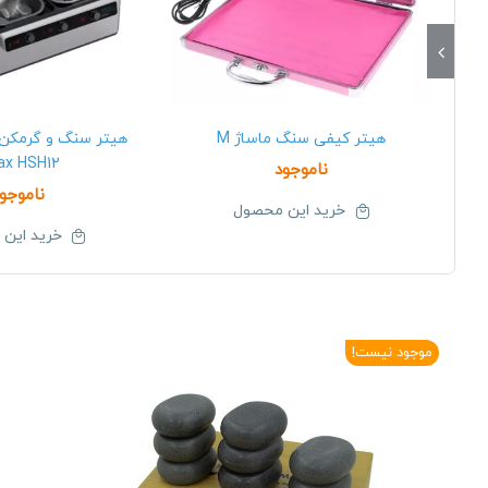
هیتر کیفی سنگ ماساژ M
هیتر سنگ و گرمکن
ax HSH12
ناموجود
ناموجو
خرید این محصول
خرید این
موجود نیست!