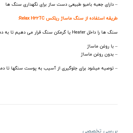
– دارای جعبه بامبو طبیعی دست ساز برای نگهداری سنگ ها
طریقه استفاده از سنگ ماساژ ریلکس Relax H22TC:
سنگ ها را داخل Heater یا گرمکن سنگ قرار می دهیم تا به دمای مناسب برسد و سپس به دو حالت قابل استفاده می باشد:
– با روغن ماساژ
– بدون روغن ماساژ
– توصیه میشود برای جلوگیری از آسیب به پوست سنگها تا دمای 45 درجه حرارت داده شو
بررسی تخصصی