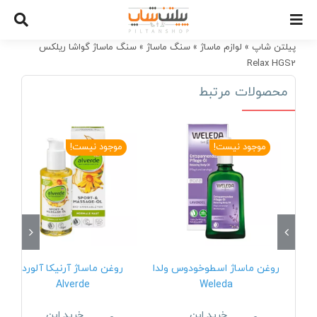
Ski
t
conten
پیلتن شاپ
»
لوازم ماساژ
»
سنگ ماساژ
»
سنگ ماساژ گواشا ریلکس
Relax HGS2
محصولات مرتبط
موجود نیست!
موجود نیست!
روغن ماساژ اسطوخودوس ولدا
روغن ماساژ آرنیکا آلورد
Alverde
Weleda
خرید این
خرید این