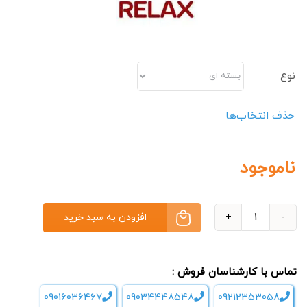
نوع
حذف انتخاب‌ها
ناموجود
افزودن به سبد خرید
سنگ
ماساژ
گواشا
تماس با کارشناسان فروش :
ریلکس
09016036467
09034448548
09212353058
Relax