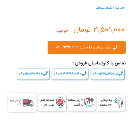
حذف انتخاب‌ها
21,509,000
تومان
موجود
یک تماس تا خرید 93111030-021
تماس با کارشناسان فروش :
09016036467
09034448548
09212353058