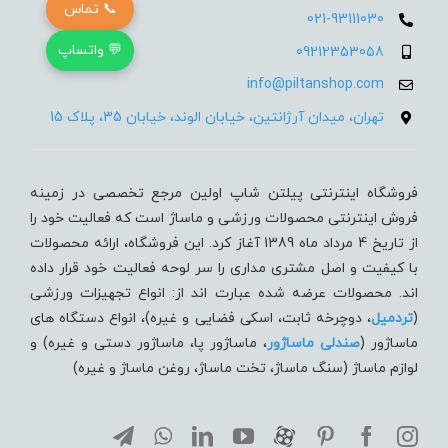
📞 تماس
021-93111030
💬 واتساپ
09212353058
info@piltanshop.com
تهران، میدان آرژانتین، خیابان الوند، خیابان 35، پلاک 15
فروشگاه اینترنتی پیلتن شاپ اولین مرجع تخصصی در زمینه
فروش اینترنتی محصولات ورزشی و ماساژ است که فعالیت خود را
از تاریخ 4 مرداد ماه 1389 آغاز کرد. این فروشگاه، ارائه محصولات
با کیفیت و اصل مشتری مداری را سر لوحه فعالیت خود قرار داده
اند. محصولات عرضه شده عبارت اند از: انواع تجهیزات ورزشی
(
تردميل
، دوچرخه ثابت، اسکی فضایی و غیره)، انواع دستگاه های
ماساژور (
صندلی ماساژور
، ماساژور پا، ماساژور دستی و غیره) و
لوازم ماساژ (سنگ ماساژ، تخت ماساژ، روغن ماساژ و غیره)