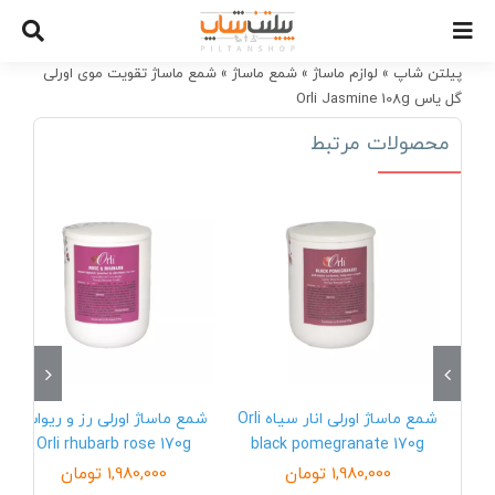
Ski
t
conten
پیلتن شاپ
»
لوازم ماساژ
»
شمع ماساژ
»
شمع ماساژ تقویت موی اورلی
گل یاس Orli Jasmine 108g
محصولات مرتبط
شمع ماساژ اورلی انار سیاه Orli
شمع ماساژ اورلی رز و ریواس
Orli rhubarb rose 170g
black pomegranate 170g
1,980,000
تومان
1,980,000
تومان