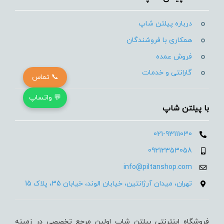
درباره پیلتن شاپ
همکاری با فروشندگان
فروش عمده
گارانتی و خدمات
📞 تماس
💬 واتساپ
با پیلتن شاپ
021-93111030
09212353058
info@piltanshop.com
تهران، میدان آرژانتین، خیابان الوند، خیابان 35، پلاک 15
فروشگاه اینترنتی پیلتن شاپ اولین مرجع تخصصی در زمینه