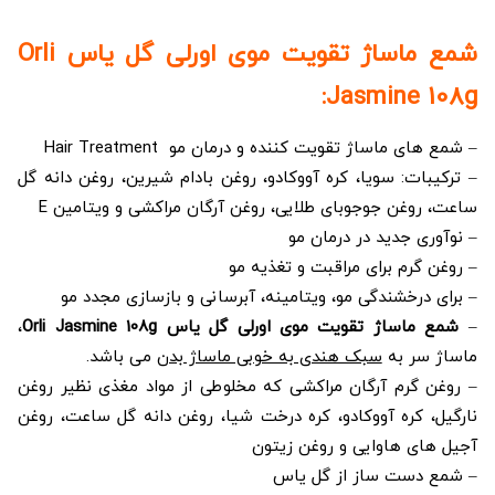
شمع ماساژ تقویت موی اورلی گل یاس Orli
Jasmine 108g:
– شمع های ماساژ تقویت کننده و درمان مو Hair Treatment
– ترکیبات: سویا، کره آووکادو، روغن بادام شیرین، روغن دانه گل
ساعت، روغن جوجوبای طلایی، روغن آرگان مراکشی و ویتامین E
– نوآوری جدید در درمان مو
– روغن گرم برای مراقبت و تغذیه مو
– برای درخشندگی مو، ویتامینه، آبرسانی و بازسازی مجدد مو
–
شمع ماساژ تقویت موی اورلی گل یاس Orli Jasmine 108g
،
ماساژ سر به
سبک هندی به خوبی ماساژ بدن
می باشد.
– روغن گرم آرگان مراکشی که مخلوطی از مواد مغذی نظیر روغن
نارگیل، کره آووکادو، کره درخت شیا، روغن دانه گل ساعت، روغن
آجیل های هاوایی و روغن زیتون
– شمع دست ساز از گل یاس