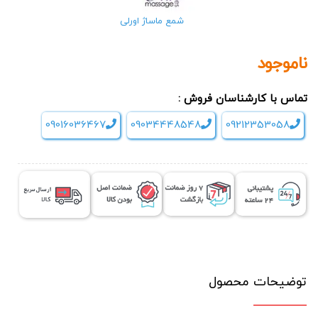
شمع ماساژ اورلی
ناموجود
تماس با کارشناسان فروش :
09016036467
09034448548
09212353058
توضیحات محصول