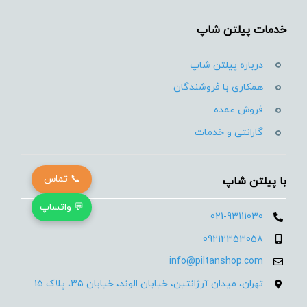
خدمات پیلتن شاپ
درباره پیلتن شاپ
همکاری با فروشندگان
فروش عمده
گارانتی و خدمات
📞 تماس
با پیلتن شاپ
💬 واتساپ
021-93111030
09212353058
info@piltanshop.com
تهران، میدان آرژانتین، خیابان الوند، خیابان 35، پلاک 15