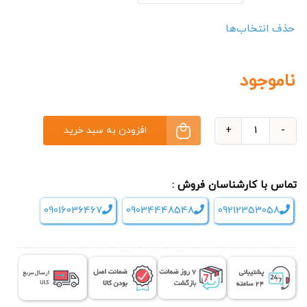
حذف انتخاب‌ها
ناموجود
افزودن به سبد خرید
شمع
گوش
Ear
تماس با کارشناسان فروش :
candle
09016036467
09034448548
09212353058
عدد