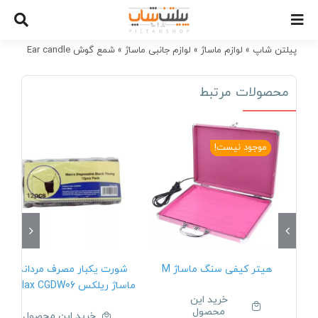
Ski
t
conten
پیلتن شاپ
»
لوازم ماساژ
»
لوازم جانبی ماساژ
»
شمع گوش Ear candle
محصولات مرتبط
موجود نیست!
هیتر کیفی سنگ ماساژ M
شورت یکبار مصرف مردانه
ماساژ ریلکس Relax CGDW06
خرید این
محصول
خرید این محصول