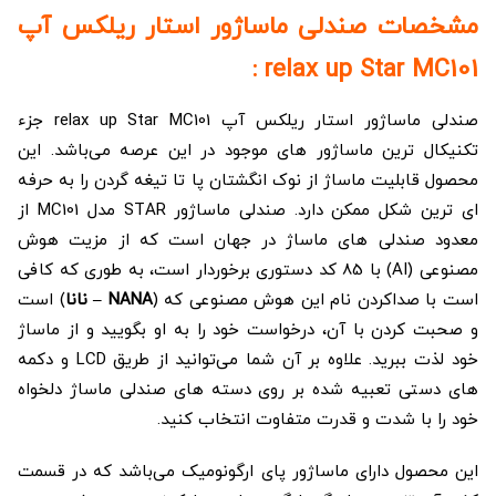
مشخصات صندلی ماساژور استار ریلکس آپ
relax up Star MC101 :
صندلی ماساژور استار ریلکس آپ relax up Star MC101 جزء
تکنیکال‌ ترین ماساژور های موجود در این عرصه می‌باشد. این
محصول قابلیت ماساژ از نوک انگشتان پا تا تیغه گردن را به حرفه‌
ای‌ ترین شکل ممکن دارد. صندلی ماساژور STAR مدل MC101 از
معدود صندلی‌ های ماساژ در جهان است که از مزیت هوش
مصنوعی (AI) با 85 کد دستوری برخوردار است، به طوری که کافی
است با صداکردن نام این هوش مصنوعی که (
NANA – نانا
) است
و صحبت کردن با آن، درخواست خود را به او بگویید و از ماساژ
خود لذت ببرید. علاوه‌ بر آن شما می‌توانید از طریق LCD و دکمه‌
های دستی تعبیه شده بر روی دسته‌ های صندلی ماساژ دلخواه
خود را با شدت و قدرت متفاوت انتخاب کنید.
این محصول دارای ماساژور پای ارگونومیک می‌باشد که در قسمت