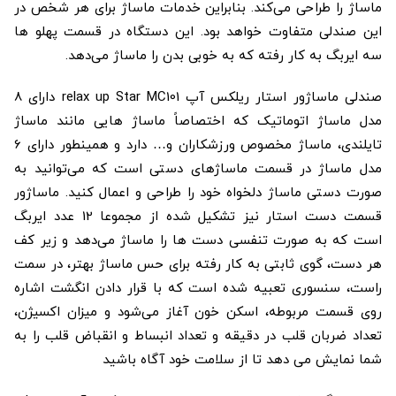
ماساژ را طراحی می‌کند. بنابراین خدمات ماساژ برای هر شخص در
این صندلی متفاوت خواهد بود. این دستگاه در قسمت پهلو ها
سه ایربگ به کار رفته که به خوبی بدن را ماساژ می‌دهد.
صندلی ماساژور استار ریلکس آپ relax up Star MC101 دارای 8
مدل ماساژ اتوماتیک که اختصاصاً ماساژ هایی مانند ماساژ
تایلندی، ماساژ مخصوص ورزشکاران و… دارد و همینطور دارای 6
مدل ماساژ در قسمت ماساژهای دستی است که می‌توانید به
صورت دستی ماساژ دلخواه خود را طراحی و اعمال کنید. ماساژور
قسمت دست استار نیز تشکیل شده از مجموعا 12 عدد ایربگ
است که به صورت تنفسی دست‌ ها را ماساژ می‌دهد و زیر کف
هر دست، گوی ثابتی به کار رفته برای حس ماساژ بهتر، در سمت
راست، سنسوری تعبیه شده است که با قرار دادن انگشت اشاره
روی قسمت مربوطه، اسکن خون آغاز می‌شود و میزان اکسیژن،
تعداد ضربان قلب در دقیقه و تعداد انبساط و انقباض قلب را به
شما نمایش می دهد تا از سلامت خود آگاه باشید