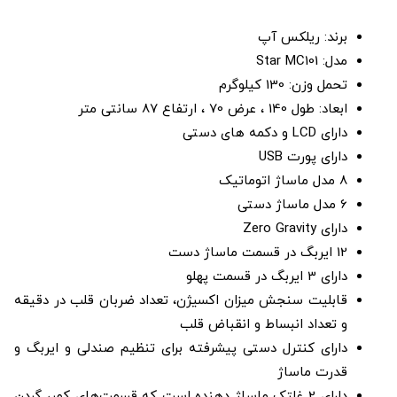
برند: ریلکس آپ
مدل: Star MC101
تحمل وزن: 130 کیلوگرم
ابعاد: طول 140 ، عرض 70 ، ارتفاع 87 سانتی متر
دارای LCD و دکمه های دستی
دارای پورت USB
8 مدل ماساژ اتوماتیک
6 مدل ماساژ دستی
دارای Zero Gravity
12 ایربگ در قسمت ماساژ دست
دارای 3 ایربگ در قسمت پهلو
قابلیت سنجش میزان اکسیژن، تعداد ضربان قلب در دقیقه
و تعداد انبساط و انقباض قلب
دارای کنترل دستی پیشرفته برای تنظیم صندلی و ایربگ و
قدرت ماساژ
دارای 2 غلتک ماساژ دهنده است که قسمت‌های کمر، گردن