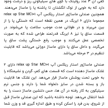
کفی آن 3 عدد رولینگ با گوی‌ های سیلیکونی ریز و درشت وجود
دارد که به خوبی از نوک انگشتان تا پاشنه پا را ماساژ می‌دهند.
همچنین صندلی ماساژور استار ریلکس آپ relax up Star MC101
مجموعا دارای 6 ایربگ در همین نقطه است که خستگی پا را از
بین می‌برند و در طولانی مدت موجب سلامت پا می‌شوند. در
قسمت ساق پا نیز 8 ایربگ قدرتمند طراحی شده که به صورت
تخصصی عمل می‌کنند و موجب رفع خستگی پشت ساق پا
می‌گردد. و داخل ساق پا دارای ماساژ دورانی می‌باشد که قابلیت
تنظیم در 3 مرحله می‌باشد.
صندلی ماساژور استار ریلکس آپ relax up Star MC101 دارای 2
غلتک ماساژ دهنده است که قسمت‌ های کمر، گردن و نشیمنگاه را
به خوبی تحت پوشش ماساژ قرار می‌دهد. این غلتک‌ ها قابلیت
باز و بسته شدن در سایز دلخواه شما را دارند و جنس نرم
سیلیکون به کار رفته در آن‌ ها، حس دلنشین ماساژ دست را به
شما انتقال می‌دهد. توجه داشته باشید که این صندلی ماساژ قبل
از شروع، بدن فرد را اسکن کرده و طبق اندازه گیری قد و وزن شما