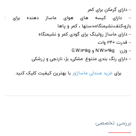
– دارای گرمکن برای کمر
– دارای کیسه های هوای ماساز دهنده برای :
بازو،کتف،نشیمنگاه،دستها ، کمر و پاها
– دارای ماساژ رولینگ برای گودی کمر و نشیمنگاه
– قدرت 240 وات
– وزن: N.W:109kg و G.W:131kg
– دارای رنگ بندی متنوع: مشکی، بژ، نارنجی و زرشکی
برای
خرید صندلی ماساژور
با بهترین کیفیت کلیک کنید.
بررسی تخصصی