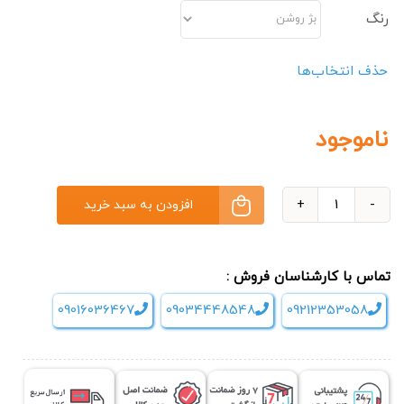
رنگ
حذف انتخاب‌ها
ناموجود
افزودن به سبد خرید
صندلی
ماساژور
Best
تماس با کارشناسان فروش :
Rest
09016036467
09034448548
09212353058
RT-
6910
عدد