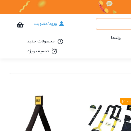
ورود/عضویت
برندها
محصولات جدید
تخفیف ویژه
یست!