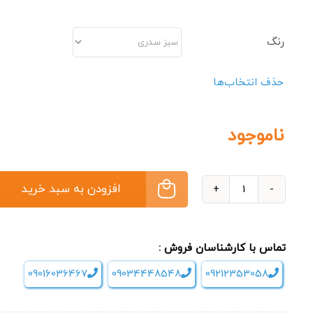
رنگ
افزودن به س
حذف انتخاب‌ها
ناموجود
لوازم
تناسب
اندام
تماس با کارشناسان فروش :
تی
آر
09016036467
09034448548
09212353058
ایکس
TRX