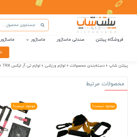
Ski
t
conten
جستجو
برای:
فروشگاه پیلتن
صندلی ماساژور
ماساژور
ماساژور 
خر
پیلتن شاپ
»
دسته‌بندی محصولات
»
لوازم ورزشی
»
لوازم تی آر ایکس TRX
»
محصولات مرتبط
موجود نیست!
موجود نیست!