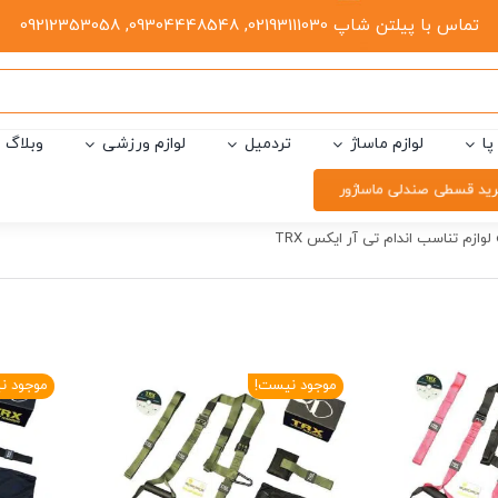
تماس با پیلتن شاپ 02193111030, 09304448548, 09212353058
پا
لوازم ماساژ
تردمیل
لوازم ورزشی
وبلاگ
ید قسطی صندلی ماساژور
لوازم تناسب اندام تی آر ایکس TRX
موجود نیست!
موجود ن