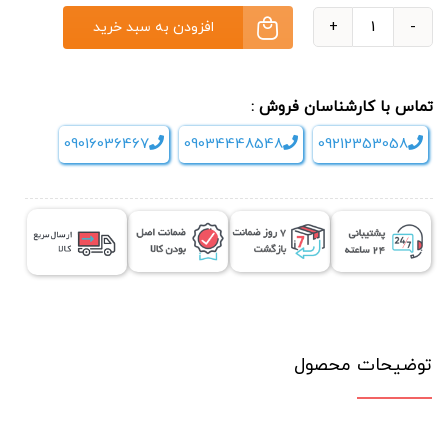
افزودن به سبد خرید
ماساژور
جید
رولر
تماس با کارشناسان فروش :
آجدار
09016036467
09034448548
09212353058
و
سنگ
گواشا
ریلکس
Relax
عدد
توضیحات محصول