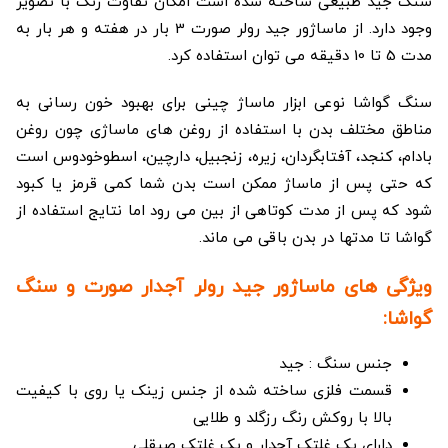
سنگ جید طبیعی ساخته شده است امکان تفاوت رنگ با تصویر
وجود دارد. از ماساژور جید رولر صورت 3 بار در هفته و هر بار به
مدت 5 تا 10 دقیقه می توان استفاده کرد.
سنگ گواشا نوعی ابزار ماساژ چینی برای بهبود خون رسانی به
مناطق مختلف بدن با استفاده از روغن های ماساژی چون روغن
بادام، کنجد، آفتابگردان، زیره، زنجبیل، دارچین، اسطوخودوس است
که حتی پس از ماساژ ممکن است بدن شما کمی قرمز یا کبود
شود که پس از مدت کوتاهی از بین می رود اما نتایج استفاده از
گواشا تا مدتها در بدن باقی می ماند.
ویژگی های ماساژور جید رولر آجدار صورت و سنگ
گواشا:
جنس سنگ : جید
قسمت فلزی ساخته شده از جنس زینک یا روی با کیفیت
بالا با روکش رنگ رزگلد و طلایی
دارای یک غلتک آجدار و یک غلتک صیقلی