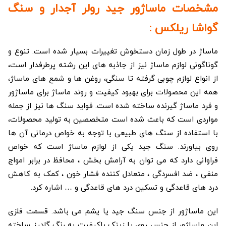
مشخصات ماساژور جید رولر آجدار و سنگ
گواشا ریلکس :
ماساژ در طول زمان دستخوش تغییرات بسیار شده است. تنوع و
گوناگونی لوازم ماساژ نیز از جاذبه های این رشته پرطرفدار است،
از انواع لوازم چوبی گرفته تا سنگی، روغن ها و شمع های ماساژ،
همه این محصولات برای بهبود کیفیت و روند ماساژ برای ماساژور
و فرد ماساژ گیرنده ساخته شده است. فواید سنگ ها نیز از جمله
مواردی است که باعث شده است متخصصین به تولید محصولات،
با استفاده از سنگ های طبیعی با توجه به خواص درمانی آن ها
روی بیاورند. سنگ جید یکی از لوازم ماساژ است که خواص
فراوانی دارد که می توان به آرامش بخش ، محافظ در برابر امواج
منفی ، ضد افسردگی ، متعادل کننده فشار خون ، کمک به کاهش
درد های قاعدگی و تسکین درد های قاعدگی و … اشاره کرد.
این ماساژور از جنس سنگ جید یا یشم می باشد. قسمت فلزی
این ماساژور از جنس روی یا زینک باکیفیت به رنگ گلدرز ساخته