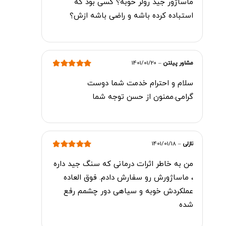
ماساژور جید رولر خوبه؟ کسی بود که
استباده کرده باشه و راضی باشه ازش؟
مشاور پیلتن
–
1401/01/20
امتیاز
5
از 5
سلام و احترام خدمت شما دوست
گرامی.ممنون از حسن توجه شما
نازلی
–
1401/01/18
امتیاز
5
از 5
من به خاطر اثرات درمانی که سنگ جید داره
، ماساژورش رو سفارش دادم. فوق العاده
عملکردش خوبه و سیاهی دور چشمم رفع
شده