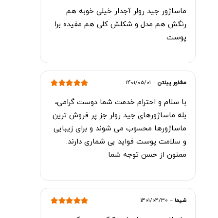
امتیاز
5
از 5
ماساژور جید رولر آجدار خیلی خوبه هم
رنگش هم مدل و شکلش کلی هم مفیده برا
پوست
مشاور پیلتن
–
1401/05/01
امتیاز
5
از 5
با سلام و احترام خدمت شما دوست گرامی،
بله ماساژورهای جید رولر جز پر فروش ترین
ماساژورها محسوب می شوند و برای زیبایی
و سلامت پوست فواید بی شماری دارند.
ممنون از حسن توجه شما
شیما
–
1401/04/30
امتیاز
5
از 5