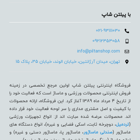
با پیلتن شاپ
021-93111030
09212353058
info@piltanshop.com
تهران، میدان آرژانتین، خیابان الوند، خیابان 35، پلاک 15
فروشگاه اینترنتی پیلتن شاپ اولین مرجع تخصصی در زمینه
فروش اینترنتی محصولات ورزشی و ماساژ است که فعالیت خود را
از تاریخ 4 مرداد ماه 1389 آغاز کرد. این فروشگاه، ارائه محصولات
با کیفیت و اصل مشتری مداری را سر لوحه فعالیت خود قرار داده
اند. محصولات عرضه شده عبارت اند از: انواع تجهیزات ورزشی
(
تردميل
، دوچرخه ثابت، اسکی فضایی و غیره)، انواع دستگاه های
ماساژور (
صندلی ماساژور
، ماساژور پا، ماساژور دستی و غیره) و