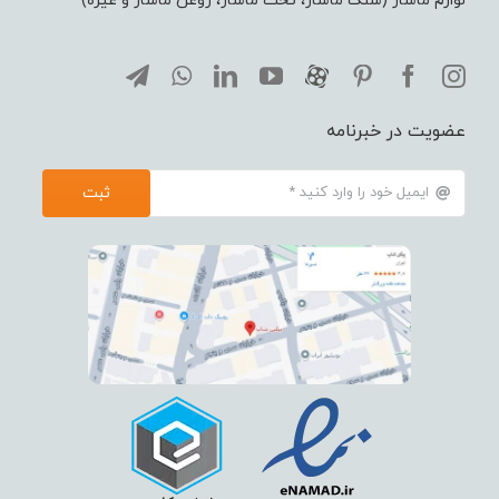
لوازم ماساژ (سنگ ماساژ، تخت ماساژ، روغن ماساژ و غیره)
عضویت در خبرنامه
ثبت