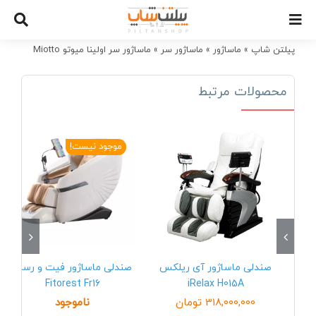
Ski
t
conten
پیلتن شاپ
»
ماساژور
»
ماساژور سر
»
ماساژور سر اولینا میوتو Miotto
محصولات مرتبط
موجود نیست!
صندلی ماساژور آی ریلکس
صندلی ماساژور فیت و رست
Fitorest Fr16
iRelax H015A
318,000,000
تومان
ناموجود