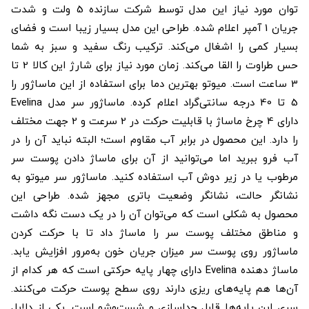
توان مورد نیاز این مدل توسط شرکت سازنده 5 ولت و شدت
جریان 1 آمپر اعلام شده. طراحی این مدل بسیار زیبا است و فضای
بسیار کمی را اشغال می‌کند. ترکیب رنگ سفید و سبز به شما
حس طراوت را القا می‌کند. زمان مورد نیاز برای شارژ این کالا 2 تا
3 ساعت است. میوتو بهترین دما برای استفاده از این ماساژور را
5 تا 40 درجه سانتی‌گراد اعلام کرده. ماساژور سر مدل Evelina
دارای 4 چرخ ماساژ با قابلیت حرکت در 2 سرعت و 2 جهت مختلف
را دارد. این محصول در برابر آب مقاوم است؛ البته نباید آن را در
آب فرو ببرید اما می‌توانید از آن برای ماساژ دادن پوست سر
مرطوب یا در زیر دوش آب استفاده کنید. ماساژور سر میوتو به
نشانگر حالت، نشانگر وضعیت باتری مجهز شده. طراحی این
محصول به شکلی است که می‌توان آن را در یک دست نگه داشت
و مناطق مختلف پوست سر را ماساژ داد تا با حرکت کردن
ماساژور روی پوست سر میزان جریان خون به‌مرور افزایش ‌یابد.
ماساژ دهنده Evelina دارای چهار پایه حرکتی است که هر کدام از
آن‌ها هم پایه‌های ریزی دارند روی سطح پوست حرکت می‌کنند.
سری این پایه‌ها قابل جداسازی و شست‌وشو است. یکی از دلایل