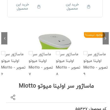
خرید این
خرید این
محصول
محصول
موجود نیست!
ماساژور سر اولینا میوتو Miotto
کد محصول: 55437