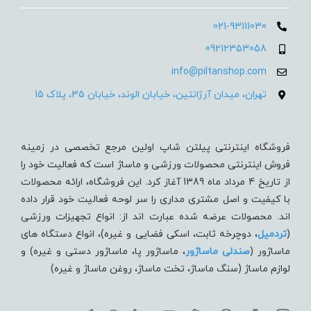
021-93111030
09212353058
info@piltanshop.com
تهران، میدان آرژانتین، خیابان الوند، خیابان 35، پلاک 15
فروشگاه اینترنتی پیلتن شاپ اولین مرجع تخصصی در زمینه
فروش اینترنتی محصولات ورزشی و ماساژ است که فعالیت خود را
از تاریخ 4 مرداد ماه 1389 آغاز کرد. این فروشگاه، ارائه محصولات
با کیفیت و اصل مشتری مداری را سر لوحه فعالیت خود قرار داده
اند. محصولات عرضه شده عبارت اند از: انواع تجهیزات ورزشی
(
تردميل
، دوچرخه ثابت، اسکی فضایی و غیره)، انواع دستگاه های
ماساژور (
صندلی ماساژور
، ماساژور پا، ماساژور دستی و غیره) و
لوازم ماساژ (سنگ ماساژ، تخت ماساژ، روغن ماساژ و غیره)