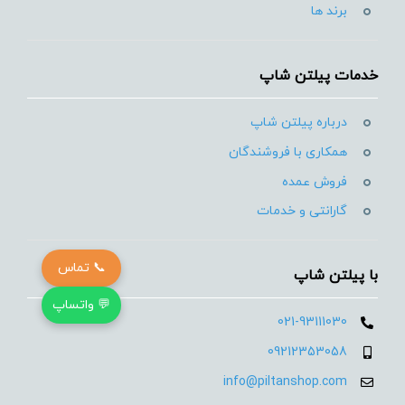
برند ها
خدمات پیلتن شاپ
درباره پیلتن شاپ
همکاری با فروشندگان
فروش عمده
گارانتی و خدمات
📞 تماس
با پیلتن شاپ
💬 واتساپ
021-93111030
09212353058
info@piltanshop.com