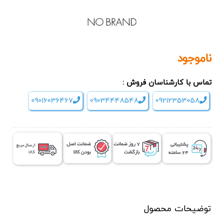
ناموجود
تماس با کارشناسان فروش :
09016036467
09034448548
09212353058
توضیحات محصول