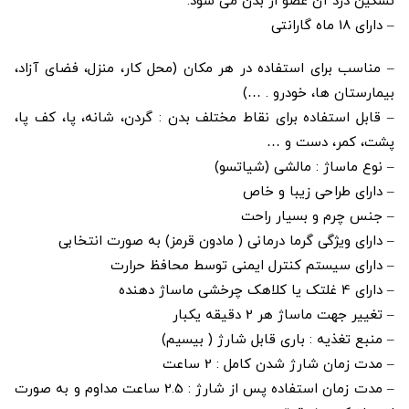
تسکین درد آن عضو از بدن می شود.
– دارای 18 ماه گارانتی
– مناسب برای استفاده در هر مکان (محل کار، منزل، فضای آزاد،
بیمارستان ها، خودرو . …)
– قابل استفاده برای نقاط مختلف بدن : گردن، شانه، پا، کف پا،
پشت، کمر، دست و …
– نوع ماساژ : مالشی (شیاتسو)
– دارای طراحی زیبا و خاص
– جنس چرم و بسیار راحت
– دارای ویژگی گرما درمانی ( مادون قرمز) به صورت انتخابی
– دارای سیستم کنترل ایمنی توسط محافظ حرارت
– دارای 4 غلتک یا کلاهک چرخشی ماساژ دهنده
– تغییر جهت ماساژ هر 2 دقیقه یکبار
– منبع تغذیه : باری قابل شارژ ( بیسیم)
– مدت زمان شارژ شدن کامل : 2 ساعت
– مدت زمان استفاده پس از شارژ : 2.5 ساعت مداوم و به صورت