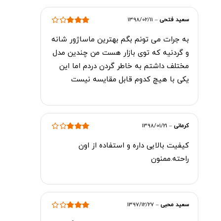
سعید فتحی
–
1398/02/11
امتیاز
3
به جرات می تونم بگم بهترین ماساژور شانه
از 5
و گردنیه که توی بازار هست من چندین مدل
مختلف داشتم به خاطر گردن دردم اما این
یکی با هیچ کدوم قابل مقایسه نیست
کرمانی
–
1398/01/21
امتیاز
3
کیفیت بالایی داره و استفاده از اون
از 5
راحته.ممنون
سعید محبی
–
1397/12/27
امتیاز
3