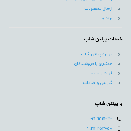
ارسال محصولات
برند ها
خدمات پیلتن شاپ
درباره پیلتن شاپ
همکاری با فروشندگان
فروش عمده
گارانتی و خدمات
با پیلتن شاپ
021-93111030
09212353058