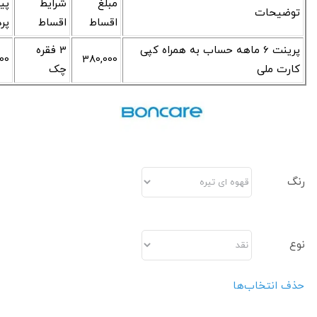
مبلغ
شرایط
پی
توضیحات
اقساط
اقساط
پر
پرینت 6 ماهه حساب به همراه کپی
3 فقره
00
380,000
کارت ملی
چک
رنگ
نوع
حذف انتخاب‌ها