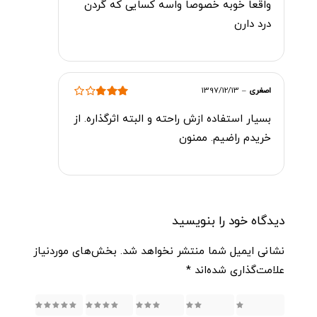
واقعا خوبه خصوصا واسه کسایی که گردن
از 5
درد دارن
اصغری
–
1397/12/13
امتیاز
3
بسیار استفاده ازش راحته و البته اثرگذاره. از
از 5
خریدم راضیم. ممنون
دیدگاه خود را بنویسید
نشانی ایمیل شما منتشر نخواهد شد.
بخش‌های موردنیاز
علامت‌گذاری شده‌اند
*
5
4
3
2
1