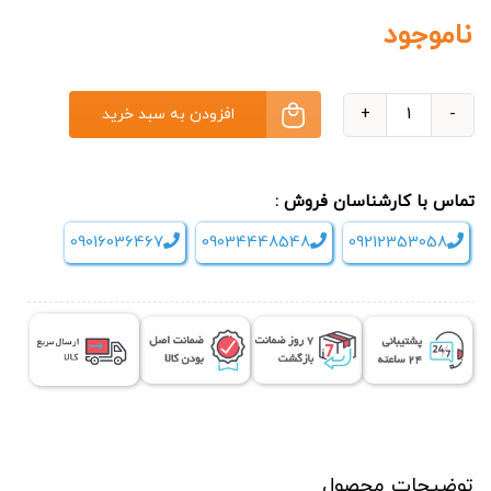
ناموجود
افزودن به سبد خرید
ماساژور
گردنی
شارژی
تماس با کارشناسان فروش :
بن
09016036467
09034448548
09212353058
کر
Boncare
S2
عدد
توضیحات محصول