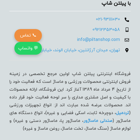
با پیلتن شاپ
021-93111030
09212353058
📞 تماس
info@piltanshop.com
💬 واتساپ
تهران، میدان آرژانتین، خیابان الوند، خیابان 35، پلاک 15
فروشگاه اینترنتی پیلتن شاپ اولین مرجع تخصصی در زمینه
فروش اینترنتی محصولات ورزشی و ماساژ است که فعالیت خود را
از تاریخ 4 مرداد ماه 1389 آغاز کرد. این فروشگاه، ارائه محصولات
با کیفیت و اصل مشتری مداری را سر لوحه فعالیت خود قرار داده
اند. محصولات عرضه شده عبارت اند از: انواع تجهیزات ورزشی
(
تردميل
، دوچرخه ثابت، اسکی فضایی و غیره)، انواع دستگاه های
ماساژور (
صندلی ماساژور
، ماساژور پا، ماساژور دستی و غیره) و
لوازم ماساژ (سنگ ماساژ، تخت ماساژ، روغن ماساژ و غیره)