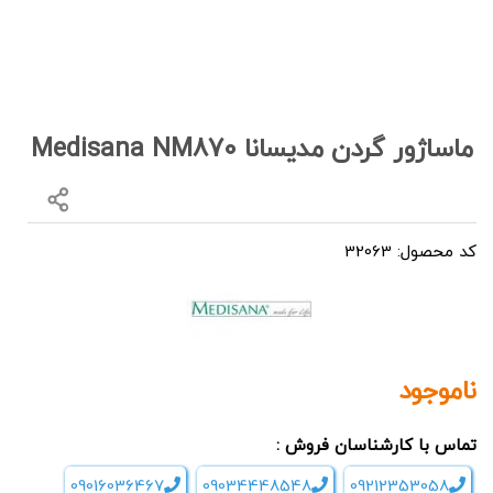
ماساژور گردن مدیسانا Medisana NM870
کد محصول: 32063
ناموجود
تماس با کارشناسان فروش :
09016036467
09034448548
09212353058