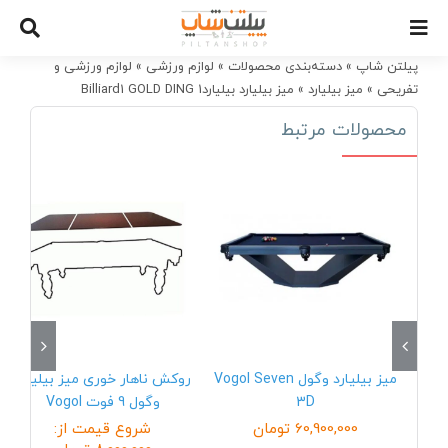
Ski
t
conten
پیلتن شاپ
»
دسته‌بندی محصولات
»
لوازم ورزشی
»
لوازم ورزشی و
تفریحی
»
میز بیلیارد
»
میز بیلیارد بیلیارد1 Billiard1 GOLD DING
محصولات مرتبط
میز بیلیارد وگول Vogol Seven
روکش ناهار خوری میز بیلیارد
3D
وگول 9 فوت Vogol
60,900,000
تومان
شروع قیمت از: