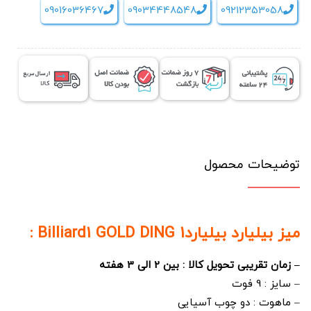
09016036467
09034448548
09212353058
توضیحات محصول
میز بیلیارد بیلیارد1 Billiard1 GOLD DING :
– زمان تقریبی تحویل کالا : بین 2 الی 3 هفته
– سایز : 9 فوت
– ماهوت : دو چوب آسیایی