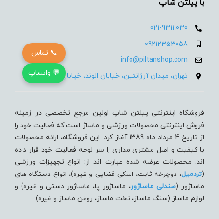
با پیلتن شاپ
021-93111030
09212353058
📞 تماس
info@piltanshop.com
💬 واتساپ
تهران، میدان آرژانتین، خیابان الوند، خیابان 35، پلاک 15
فروشگاه اینترنتی پیلتن شاپ اولین مرجع تخصصی در زمینه
فروش اینترنتی محصولات ورزشی و ماساژ است که فعالیت خود را
از تاریخ 4 مرداد ماه 1389 آغاز کرد. این فروشگاه، ارائه محصولات
با کیفیت و اصل مشتری مداری را سر لوحه فعالیت خود قرار داده
اند. محصولات عرضه شده عبارت اند از: انواع تجهیزات ورزشی
(
تردميل
، دوچرخه ثابت، اسکی فضایی و غیره)، انواع دستگاه های
ماساژور (
صندلی ماساژور
، ماساژور پا، ماساژور دستی و غیره) و
لوازم ماساژ (سنگ ماساژ، تخت ماساژ، روغن ماساژ و غیره)