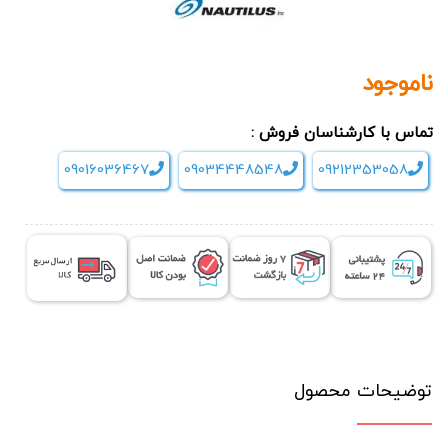
ناموجود
تماس با کارشناسان فروش :
09016036467
09034448548
09212353058
توضیحات محصول