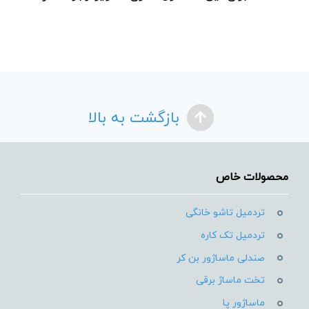
بازگشت به بالا
محصولات خاص
تردمیل تاشو خانگی
تردمیل تک کاره
صندلی ماساژور بن کر
تخت ماساژ برقی
ماساژور پا