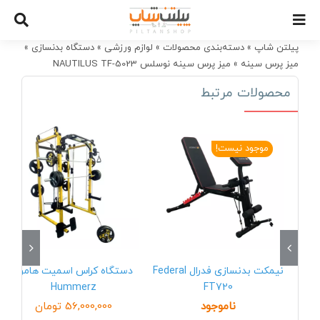
Ski
t
conten
پیلتن شاپ
»
دسته‌بندی محصولات
»
لوازم ورزشی
»
دستگاه بدنسازی
»
میز پرس سینه
»
میز پرس سینه نوسلس NAUTILUS TF-5023
محصولات مرتبط
موجود نیست!
نیمکت بدنسازی فدرال Federal
دستگاه کراس اسمیت هامرز
Hummerz
FT720
ناموجود
56,000,000
تومان