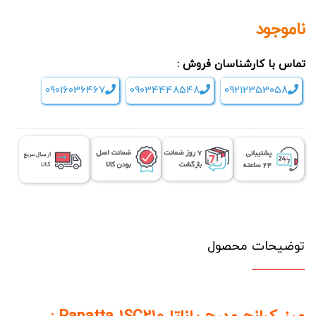
ناموجود
تماس با کارشناسان فروش :
09016036467
09034448548
09212353058
توضیحات محصول