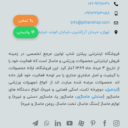
021-93111030
09212353058
📞 تماس
info@piltanshop.com
تهران، میدان آرژانتین، خیابان الوند، خیابان 35، پلاک 15
💬 واتساپ
فروشگاه اینترنتی پیلتن شاپ اولین مرجع تخصصی در زمینه
فروش اینترنتی محصولات ورزشی و ماساژ است که فعالیت خود را
از تاریخ 4 مرداد ماه 1389 آغاز کرد. این فروشگاه، ارائه محصولات
با کیفیت و اصل مشتری مداری را سر لوحه فعالیت خود قرار داده
اند. محصولات عرضه شده عبارت اند از: انواع تجهیزات ورزشی
(
تردميل
، دوچرخه ثابت، اسکی فضایی و غیره)، انواع دستگاه های
ماساژور (
صندلی ماساژور
، ماساژور پا، ماساژور دستی و غیره) و
لوازم ماساژ (سنگ ماساژ، تخت ماساژ، روغن ماساژ و غیره)