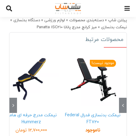
Ski
t
conten
پیلتن شاپ
»
دسته‌بندی محصولات
»
لوازم ورزشی
»
دستگاه بدنسازی
»
نیمکت بدنسازی
»
میز کرانچ مدرج پاناتا Panatta 1SC210
محصولات مرتبط
موجود نیست!
نیمکت بدنسازی فدرال Federal
نیمکت مدرج حرفه ای هامرز
Hummerz
FT720
ناموجود
12,700,000
تومان