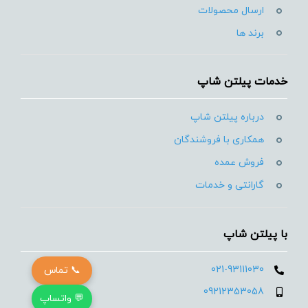
ارسال محصولات
برند ها
خدمات پیلتن شاپ
درباره پیلتن شاپ
همکاری با فروشندگان
فروش عمده
گارانتی و خدمات
با پیلتن شاپ
021-93111030
📞 تماس
09212353058
💬 واتساپ