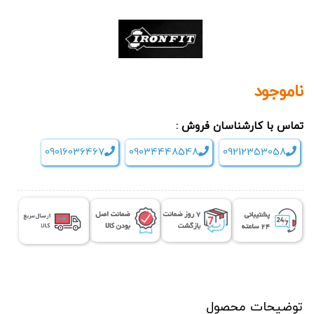
ناموجود
تماس با کارشناسان فروش :
09016036467
09034448548
09212353058
توضیحات محصول