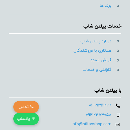
برند ها
خدمات پیلتن شاپ
درباره پیلتن شاپ
همکاری با فروشندگان
فروش عمده
گارانتی و خدمات
با پیلتن شاپ
021-93111030
📞 تماس
09212353058
💬 واتساپ
info@piltanshop.com