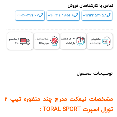
تماس با کارشناسان فروش :
09016036467
09034448548
09212353058
توضیحات محصول
مشخصات نیمکت مدرج چند منظوره تیپ 2
تورال اسپرت TORAL SPORT :