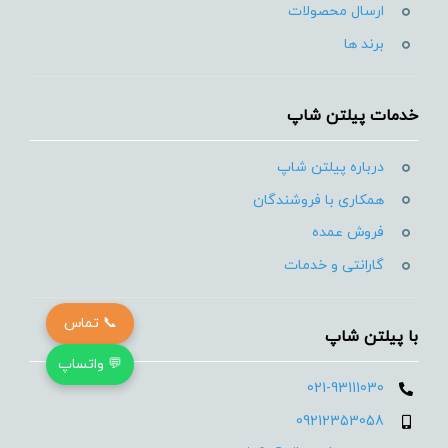
ارسال محصولات
برند ها
خدمات پیلتن شاپ
درباره پیلتن شاپ
همکاری با فروشندگان
فروش عمده
گارانتی و خدمات
📞 تماس
با پیلتن شاپ
💬 واتساپ
021-93111030
09212353058