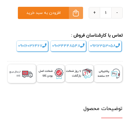
افزودن به سبد خرید
وزنه
شنی
دست
تماس با کارشناسان فروش :
و
09016036467
09034448548
09212353058
پا
تراباند
Thera
Band
عدد
توضیحات محصول