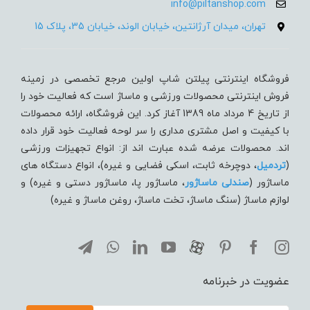
info@piltanshop.com
تهران، میدان آرژانتین، خیابان الوند، خیابان 35، پلاک 15
فروشگاه اینترنتی پیلتن شاپ اولین مرجع تخصصی در زمینه
فروش اینترنتی محصولات ورزشی و ماساژ است که فعالیت خود را
از تاریخ 4 مرداد ماه 1389 آغاز کرد. این فروشگاه، ارائه محصولات
با کیفیت و اصل مشتری مداری را سر لوحه فعالیت خود قرار داده
اند. محصولات عرضه شده عبارت اند از: انواع تجهیزات ورزشی
(
تردميل
، دوچرخه ثابت، اسکی فضایی و غیره)، انواع دستگاه های
ماساژور (
صندلی ماساژور
، ماساژور پا، ماساژور دستی و غیره) و
لوازم ماساژ (سنگ ماساژ، تخت ماساژ، روغن ماساژ و غیره)
عضویت در خبرنامه