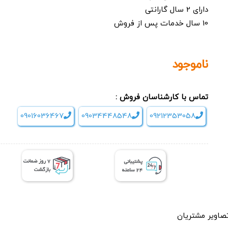
دارای 2 سال گارانتی
10 سال خدمات پس از فروش
ناموجود
تماس با کارشناسان فروش :
09016036467
09034448548
09212353058
صاویر مشتریان