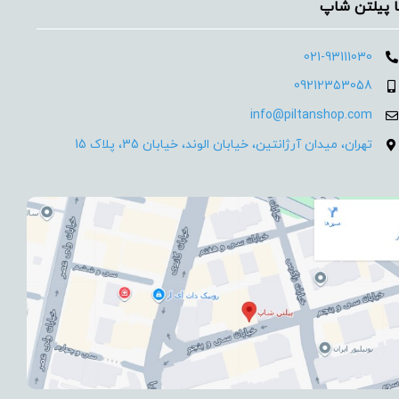
ا پیلتن شاپ
021-93111030
09212353058
info@piltanshop.com
تهران، میدان آرژانتین، خیابان الوند، خیابان 35، پلاک 15