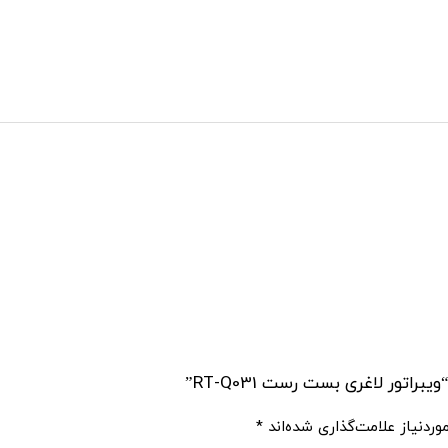
تور لاغری بست رست RT-Q031”
ردنیاز علامت‌گذاری شده‌اند
*