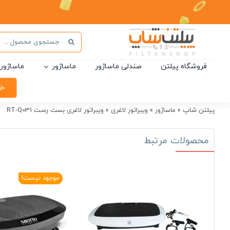
Ski
t
conten
جستجو
برای:
فروشگاه پیلتن
صندلی ماساژور
ماساژور
ماساژور 
خر
پیلتن شاپ
»
ماساژور
»
ویبراتور لاغری
»
ویبراتور لاغری بست رست RT-Q031
محصولات مرتبط
موجود نیست!