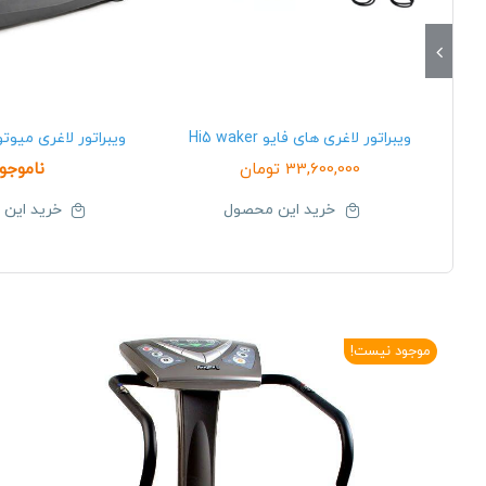
ویبراتور لاغری های فایو Hi5 waker
ویبراتور لاغری میوتو otto fitto
33,600,000
تومان
ناموجو
خرید این محصول
خرید این
موجود نیست!