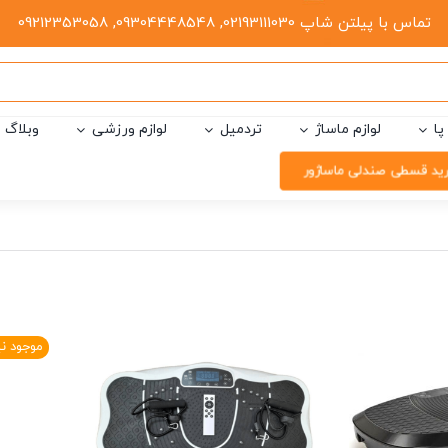
تماس با پیلتن شاپ 02193111030, 09304448548, 09212353058
پا
لوازم ماساژ
تردمیل
لوازم ورزشی
وبلاگ
ید قسطی صندلی ماساژور
موجود ن