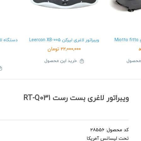
Mi
ویبراتور لاغری لیرکن Leercon XB-005
د
22,000,000
تومان
 محصول
خرید این محصول
ویبراتور لاغری بست رست RT-Q031
کد محصول: 28556
تحت لیسانس آمریکا