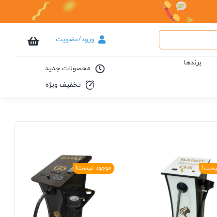
ورود/عضویت
برندها
محصولات جدید
تخفیف ویژه
یست!
موجود نیست!