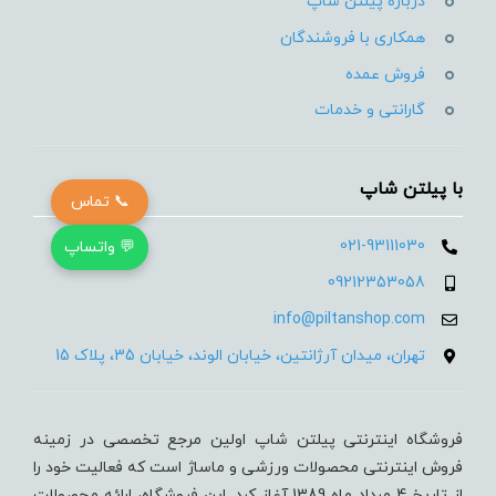
درباره پیلتن شاپ
همکاری با فروشندگان
فروش عمده
گارانتی و خدمات
با پیلتن شاپ
📞 تماس
021-93111030
💬 واتساپ
09212353058
info@piltanshop.com
تهران، میدان آرژانتین، خیابان الوند، خیابان 35، پلاک 15
فروشگاه اینترنتی پیلتن شاپ اولین مرجع تخصصی در زمینه
فروش اینترنتی محصولات ورزشی و ماساژ است که فعالیت خود را
از تاریخ 4 مرداد ماه 1389 آغاز کرد. این فروشگاه، ارائه محصولات