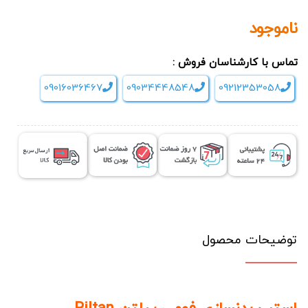
ناموجود
تماس با کارشناسان فروش :
09016036467
09034448548
09212353058
توضیحات محصول