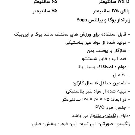
تا 175 سانتیمتر
65 سانتیمتر
بالای 175 سانتیمتر
75 سانتیمتر
زیرانداز یوگا و پیلاتس Yoga
– قابل استفاده برای ورزش های مختلف مانند یوگا و ایروبیک
– تولید شده از مواد غیر پلاستیکی
– سازگار با پوست بدن
– ضد آب و قابل شستشو
– دوام و اصطکاک بسیار بالا
– 5 میل
– تضمین حداقل 5 سال کارکرد
– تهیه شده از مواد غیر پلاستیکی
– در ابعاد: 0.5 × 60 × 170 سانتی‌متر
– جنس: فوم PVC
-دارای
رنگبندی متنوع
می باشد:
رنگبندی: صورتی- آبی تیره- آبی- قرمز- بنفش- فیلی