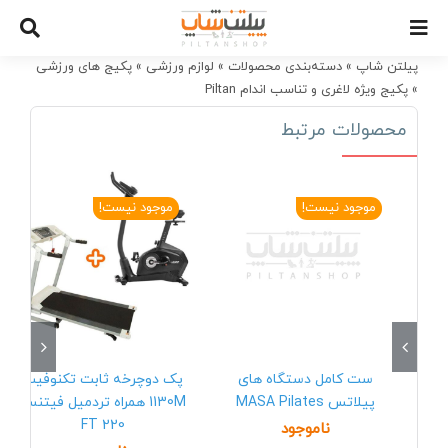
Ski
t
conten
پیلتن شاپ
»
دسته‌بندی محصولات
»
لوازم ورزشی
»
پکیج های ورزشی
»
پکیج ویژه لاغری و تناسب اندام Piltan
محصولات مرتبط
موجود نیست!
موجود نیست!
ست کامل دستگاه های
پک دوچرخه ثابت تکنوفیت
پیلاتس MASA Pilates
1130M همراه تردمیل فیتنس
FT 220
ناموجود