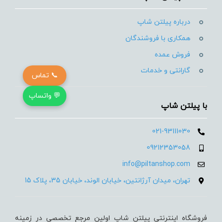
درباره پیلتن شاپ
همکاری با فروشندگان
فروش عمده
گارانتی و خدمات
📞 تماس
💬 واتساپ
با پیلتن شاپ
021-93111030
09212353058
info@piltanshop.com
تهران، میدان آرژانتین، خیابان الوند، خیابان 35، پلاک 15
فروشگاه اینترنتی پیلتن شاپ اولین مرجع تخصصی در زمینه