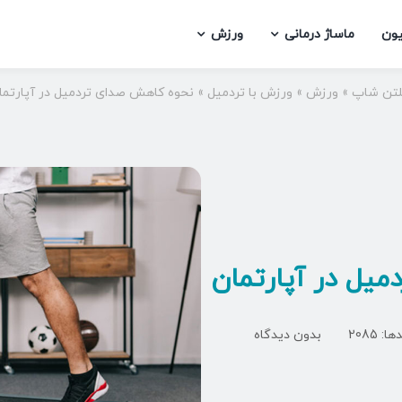
یون
ماساژ درمانی
ورزش
لتن شاپ
»
ورزش
»
ورزش با تردمیل
»
نحوه کاهش صدای تردمیل در آپارتما
یل در آپارتمان
on
: 2085
بدون دیدگاه
نحوه
کاهش
صدای