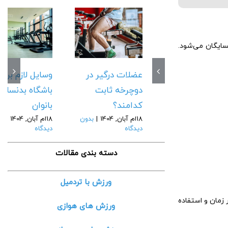
سایگان می‌شود.
عضلات درگیر در
وسایل لازم برای
دوچرخه ثابت
باشگاه بدنسازی
کدامند؟
بانوان
18ام آبان, 1404
|
بدون
18ام آبان, 1404
|
بد
دیدگاه
دیدگاه
دسته بندی مقالات
ورزش با تردمیل
زمان و استفاده
ورزش های هوازی