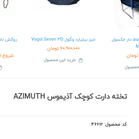
متری حفاظ دار مکسول
میز بیلیارد وگول Vogol Seven 3D
M
60,900,000
تومان
تومان
شروع ق
خرید این محصول
 محصول
تخته دارت کوچک آذیموس AZIMUTH
کد محصول: 46612