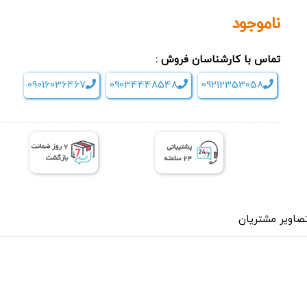
ناموجود
تماس با کارشناسان فروش :
09016036467
09034448548
09212353058
صاویر مشتریان