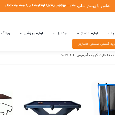
تماس با پیلتن شاپ 02193111030, 09304448548, 09212353058
پا
لوازم ماساژ
تردمیل
لوازم ورزشی
وبلاگ
ید قسطی صندلی ماساژور
تخته دارت کوچک آذیموس AZIMUTH