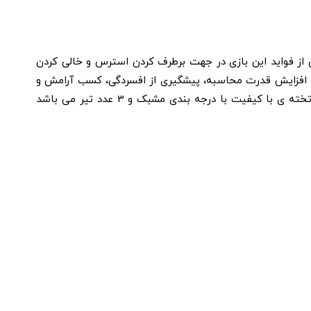
از فواید این بازی در جهت برطرف کردن استرس و خالی کردن
س، افزایش قدرت محاسبه، پیشگیری از افسردگی، کسب آرامش و
کمک به دوری از هیجانات کاذب، کنترل خشم و .. دانست. تخته دارت کوچک آذیموس با ابعاد (طول :27 ، عرض :21 سانتی متر) یک تخته ی با کیفیت با درجه بندی مشبک و 3 عدد تیر می باشد