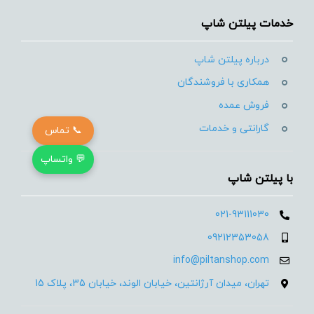
خدمات پیلتن شاپ
درباره پیلتن شاپ
همکاری با فروشندگان
فروش عمده
گارانتی و خدمات
📞 تماس
💬 واتساپ
با پیلتن شاپ
021-93111030
09212353058
info@piltanshop.com
تهران، میدان آرژانتین، خیابان الوند، خیابان 35، پلاک 15