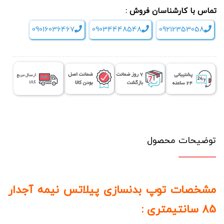
تماس با کارشناسان فروش :
09016036467
09034448548
09212353058
توضیحات محصول
مشخصات توپ بدنسازی پیلاتس نیمه آجدار
85 سانتیمتری :