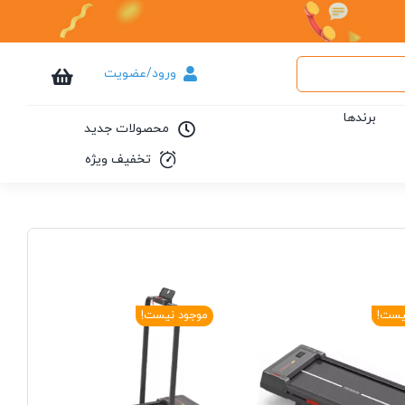
ورود/عضویت
برندها
محصولات جدید
تخفیف ویژه
یست!
موجود نیست!