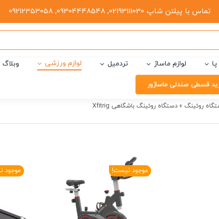
تماس با پیلتن شاپ 02193111030, 09304448548, 09212353058
لوازم ورزشی
پا
لوازم ماساژ
تردمیل
وبلاگ
ید قسطی صندلی ماساژور
گاه روئینگ
»
دستگاه روئینگ باشگاهی Xfitrig
موجود نیست!
موجود ن