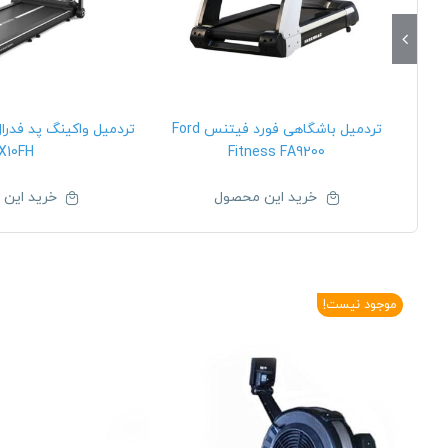
تردمیل باشگاهی فورد فیتنس Ford
X10FH
Fitness FA9200
خرید این محصول
خرید این
موجود نیست!