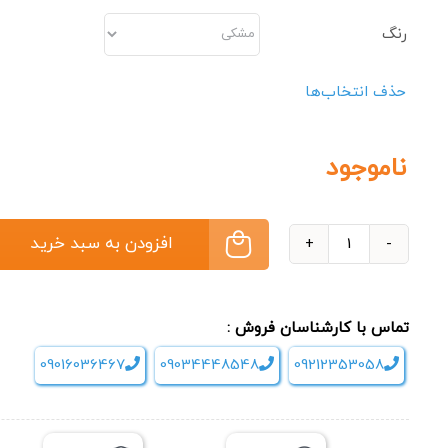
رنگ
افزودن به س
حذف انتخاب‌ها
ناموجود
دستگاه
روئینگ
باشگاهی
تماس با کارشناسان فروش :
Xfitrig
عدد
09016036467
09034448548
09212353058