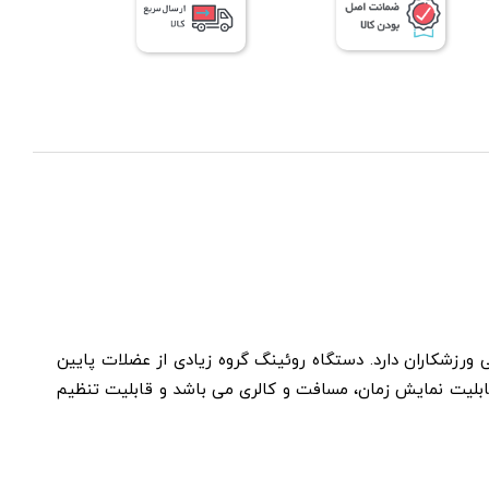
رزشکاران دارد. دستگاه روئینگ گروه زیادی از عضلات پایین
تقویت و فرم دهی این عضلات می شود. دستگاه روئینگ باشگاهی Xfitrig دارای نمایشگر با قابلیت نمایش زمان، مسافت و کالری می باشد و قابلیت تنظیم