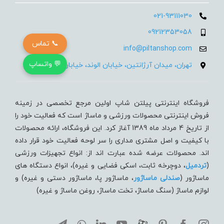
021-93111030
09212353058
📞 تماس
info@piltanshop.com
💬 واتساپ
تهران، میدان آرژانتین، خیابان الوند، خیابان 35، پلاک 15
فروشگاه اینترنتی پیلتن شاپ اولین مرجع تخصصی در زمینه
فروش اینترنتی محصولات ورزشی و ماساژ است که فعالیت خود را
از تاریخ 4 مرداد ماه 1389 آغاز کرد. این فروشگاه، ارائه محصولات
با کیفیت و اصل مشتری مداری را سر لوحه فعالیت خود قرار داده
اند. محصولات عرضه شده عبارت اند از: انواع تجهیزات ورزشی
(
تردميل
، دوچرخه ثابت، اسکی فضایی و غیره)، انواع دستگاه های
ماساژور (
صندلی ماساژور
، ماساژور پا، ماساژور دستی و غیره) و
لوازم ماساژ (سنگ ماساژ، تخت ماساژ، روغن ماساژ و غیره)