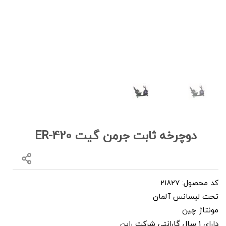
دوچرخه ثابت جرمن گیت ER-420
کد محصول: 21827
تحت لیسانس آلمان
مونتاژ چین
دارای 1 سال گارانتی شرکت راین