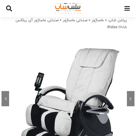
Ski
t
conten
پیلتن شاپ
»
ماساژور
»
صندلی ماساژور
»
صندلی ماساژور آی ریلکس
iRelax H018