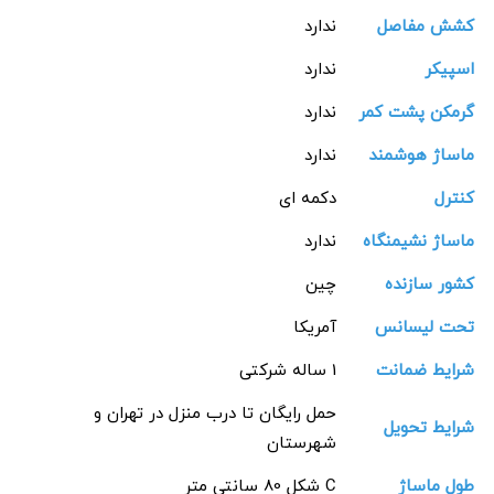
کشش مفاصل
ندارد
اسپیکر
ندارد
گرمکن پشت کمر
ندارد
ماساژ هوشمند
ندارد
کنترل
دکمه ای
ماساژ نشیمنگاه
ندارد
کشور سازنده
چین
تحت لیسانس
آمریکا
شرایط ضمانت
1 ساله شرکتی
حمل رایگان تا درب منزل در تهران و
شرایط تحویل
شهرستان
طول ماساژ
C شکل 80 سانتی متر