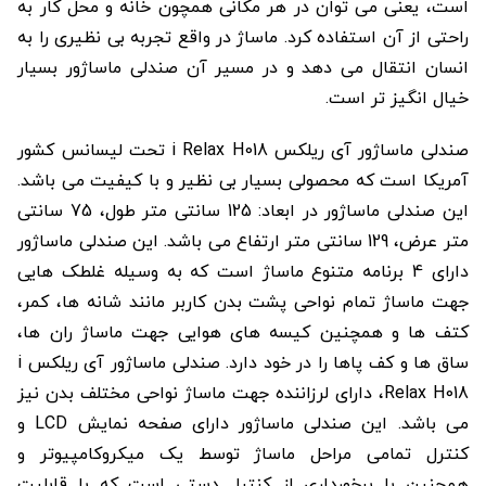
است، یعنی می توان در هر مکانی همچون خانه و محل کار به
راحتی از آن استفاده کرد. ماساژ در واقع تجربه بی نظیری را به
انسان انتقال می دهد و در مسیر آن صندلی ماساژور بسیار
خیال انگیز تر است.
صندلی ماساژور آی ریلکس i Relax H018 تحت لیسانس کشور
آمریکا است که محصولی بسیار بی نظیر و با کیفیت می باشد.
این صندلی ماساژور در ابعاد: 125 سانتی متر طول، 75 سانتی
متر عرض، 129 سانتی متر ارتفاع می باشد. این صندلی ماساژور
دارای 4 برنامه متنوع ماساژ است که به وسیله غلطک هایی
جهت ماساژ تمام نواحی پشت بدن کاربر مانند شانه ها، کمر،
کتف ها و همچنین کیسه های هوایی جهت ماساژ ران ها،
ساق ها و کف پاها را در خود دارد. صندلی ماساژور آی ریلکس i
Relax H018، دارای لرزاننده جهت ماساژ نواحی مختلف بدن نیز
می باشد. این صندلی ماساژور دارای صفحه نمایش LCD و
کنترل تمامی مراحل ماساژ توسط یک میکروکامپیوتر و
همچنین با برخورداری از کنترل دستی است که با قابلیت