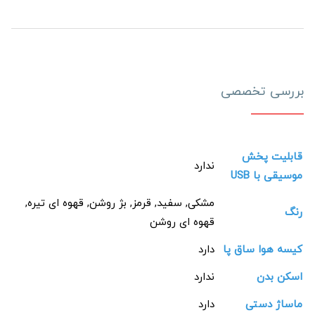
بررسی تخصصی
قابلیت پخش
ندارد
موسیقی با USB
مشکی, سفید, قرمز, بژ روشن, قهوه ای تیره,
رنگ
قهوه ای روشن
کیسه هوا ساق پا
دارد
اسکن بدن
ندارد
ماساژ دستی
دارد