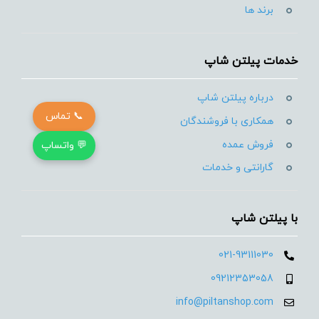
برند ها
خدمات پیلتن شاپ
درباره پیلتن شاپ
📞 تماس
همکاری با فروشندگان
فروش عمده
💬 واتساپ
گارانتی و خدمات
با پیلتن شاپ
021-93111030
09212353058
info@piltanshop.com