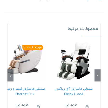
محصولات مرتبط
موجود نیست!
صندلی ماساژور آی ریلکس
صندلی ماساژور فیت و رست
Fitorest Fr16
iRelax H015A
خرید این
خرید این