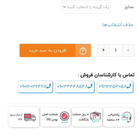
سایز
حذف انتخاب‌ها
افزودن به سبد خرید
فوم
رولر
حرفه
تماس با کارشناسان فروش :
ای
09016036467
09034448548
09212353058
ARTBELL
عدد