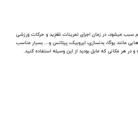
از در ورزش های گروهی چون ایروبیک و یوگا است. مت یوگا 8 میلی متری از جنس TPE با سطحی نرم سبب میشود، در زمان اجرای تمرینات نلغزید و حرکات ورزشی
جام حرکات ورزش‌هایی مانند یوگا، بدنسازی، ایروبیک، پیلاتس و… بسیار مناسب