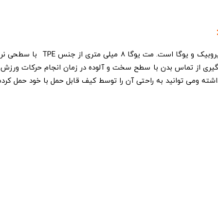
زیر انداز ورزشی از لوازم مورد نی
 یوگا TPE دو رو 8 میلیمتری برای جلوگیری از تماس بدن با سطح سخت و آلوده در زمان ان