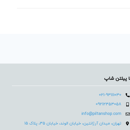
ا پیلتن شاپ
021-93111030
09212353058
info@piltanshop.com
تهران، میدان آرژانتین، خیابان الوند، خیابان 35، پلاک 15