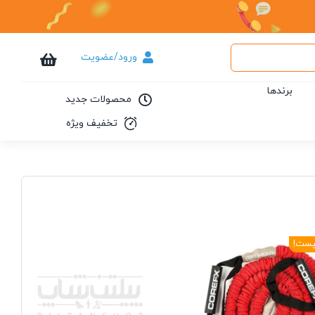
ورود/عضویت
برندها
محصولات جدید
تخفیف ویژه
یست!