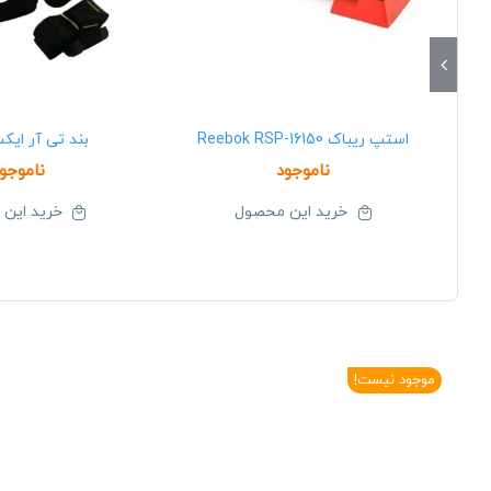
استپ ریباک Reebok RSP-16150
بند تی آر ایکس 0
ناموجود
ناموجو
خرید این محصول
خرید این
موجود نیست!