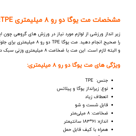
مشخصات مت یوگا دو رو 8 میلیمتری TPE:
را صحیح انجام دهید. مت
و البته لازم است. این مت با ضخامت 8 میلیمتری وزنی سبک داشته ومی توانید به راحتی آن را توسط کیف قابل حمل با خود حمل کرده و در هر مکانی که مایل بودید از این وسیله استفاده کنید.
ویژگی های مت یوگا دو رو 8 میلیمتری:
جنس: TPE
نوع: زیرانداز یوگا و پیلاتس
انعطاف زیاد
قابل شست و شو
ضخامت: 8 میلی‌متر
اندازه: 61*183 سانتیمتر
همراه با کیف قابل حمل