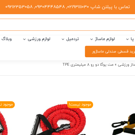
تماس با پیلتن شاپ 02193111030, 09304448548, 09212353058
پا
لوازم ماساژ
تردمیل
لوازم ورزشی
وبلاگ
ید قسطی صندلی ماساژور
نداز ورزشی
»
مت یوگا دو رو 8 میلیمتری TPE
موجود نیست!
موجود ن