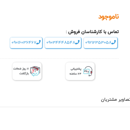
ناموجود
تماس با کارشناسان فروش :
09016036467
09034448548
09212353058
صاویر مشتریان