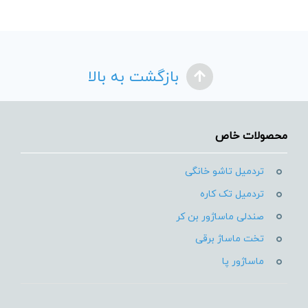
بازگشت به بالا
محصولات خاص
تردمیل تاشو خانگی
تردمیل تک کاره
صندلی ماساژور بن کر
تخت ماساژ برقی
ماساژور پا