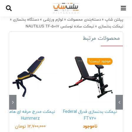
Ski
t
conten
پیلتن شاپ
»
دسته‌بندی محصولات
»
لوازم ورزشی
»
دستگاه بدنسازی
»
نیمکت بدنسازی
»
نیمکت ساده نوسلس NAUTILUS TF-5017
محصولات مرتبط
موجود نیست!
نیمکت بدنسازی فدرال Federal
نیمکت مدرج حرفه ای هامرز
Hummerz
FT720
ناموجود
12,700,000
تومان