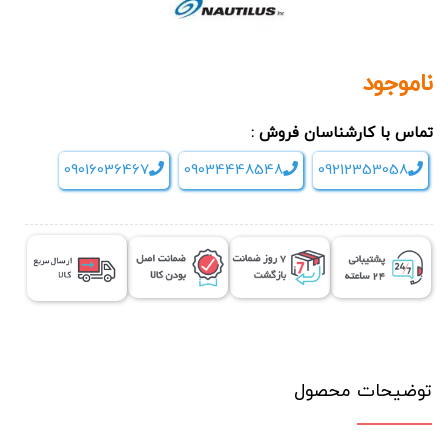
ناموجود
تماس با کارشناسان فروش :
09016036467
09034448548
09212353058
توضیحات محصول