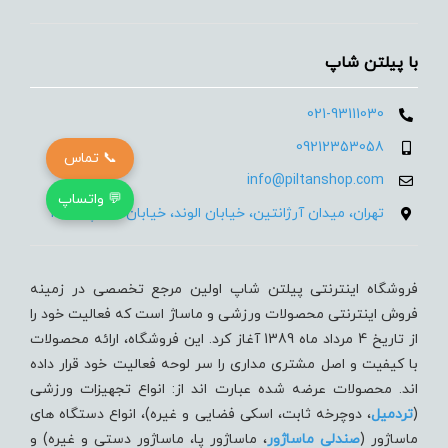
با پیلتن شاپ
021-93111030
09212353058
📞 تماس
info@piltanshop.com
💬 واتساپ
تهران، میدان آرژانتین، خیابان الوند، خیابان 35، پلاک 15
فروشگاه اینترنتی پیلتن شاپ اولین مرجع تخصصی در زمینه
فروش اینترنتی محصولات ورزشی و ماساژ است که فعالیت خود را
از تاریخ 4 مرداد ماه 1389 آغاز کرد. این فروشگاه، ارائه محصولات
با کیفیت و اصل مشتری مداری را سر لوحه فعالیت خود قرار داده
اند. محصولات عرضه شده عبارت اند از: انواع تجهیزات ورزشی
(
تردميل
، دوچرخه ثابت، اسکی فضایی و غیره)، انواع دستگاه های
ماساژور (
صندلی ماساژور
، ماساژور پا، ماساژور دستی و غیره) و