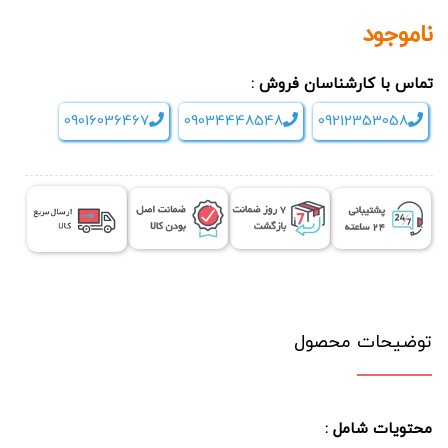
ناموجود
تماس با کارشناسان فروش :
09016036467
09034448548
09212353058
توضیحات محصول
محتویات شامل :