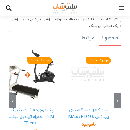
Ski
t
conten
پیلتن شاپ
»
دسته‌بندی محصولات
»
لوازم ورزشی
»
پکیج های ورزشی
»
پک استپ ایروبیک
محصولات مرتبط
موجود نیست!
موجود نیست!
ست کامل دستگاه های
پک دوچرخه ثابت تکنوفیت
پیلاتس MASA Pilates
1130M همراه تردمیل فیتنس
FT 220
ناموجود