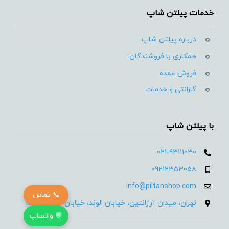
خدمات پیلتن شاپ
درباره پیلتن شاپ
همکاری با فروشندگان
فروش عمده
گارانتی و خدمات
با پیلتن شاپ
021-93111030
09212353058
info@piltanshop.com
📞 تماس
تهران، میدان آرژانتین، خیابان الوند، خیابان 35، پلاک 15
💬 واتساپ